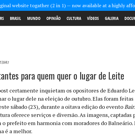
inal website togather (2 in 1) — now available at a highly aff
RS
BRASIL
MUNDO
OPINIÃO
CULTURA
VÍDEOS
GALERIA
DOCU
 13H47
itantes para quem quer o lugar de Leite
post certamente inquietam os opositores de Eduardo Le
 o lugar dele na eleição de outubro. Elas foram feitas
este sábado (23), durante a oitava edição do evento
Bair
tura oferece serviços e diversão. As imagens, captadas 
 o prefeito em harmonia com moradores do Balneário. 
ma é a melhor.