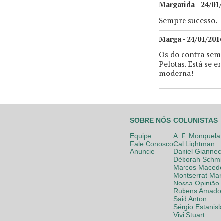
Margarida - 24/01
Sempre sucesso.
Marga - 24/01/201
Os do contra semp
Pelotas. Está se 
moderna!
SOBRE NÓS
COLUNISTAS
Equipe
A. F. Monquela
Fale Conosco
Cal Lightman
Anuncie
Daniel Giannec
Déborah Schmi
Marcos Maced
Montserrat Mar
Nossa Opinião
Rubens Amador
Said Anton
Sérgio Estanis
Vivi Stuart