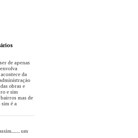
ários
 ser de apenas
 envolva
 acontece da
 administração
 das obras e
ro e sim
 bairros mas de
 sim é a
ssim....... um