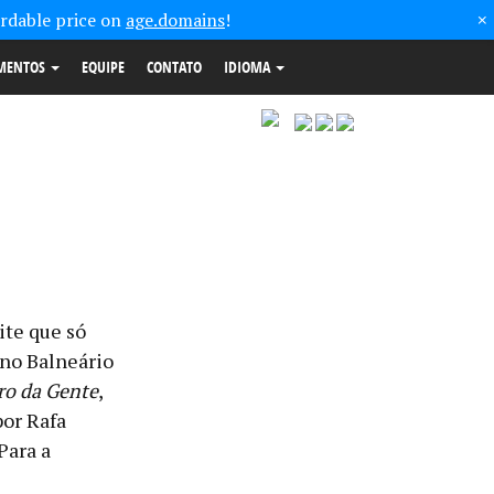
×
ordable price on
age.domains
!
MENTOS
EQUIPE
CONTATO
IDIOMA
IDIOMA
ite que só
 no Balneário
ro da Gente
,
por Rafa
Para a