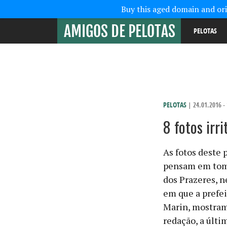
Buy this aged domain and orig
PELOTAS
PELOTAS
| 24.01.2016 -
8 fotos irr
As fotos deste 
pensam em tomar
dos Prazeres, n
em que a prefei
Marin, mostram
redação, a últi