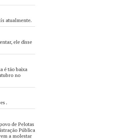
aís atualmente.
ntar, ele disse
 é tão baixa
utubro no
es .
 povo de Pelotas
istração Pública
ivem a molestar