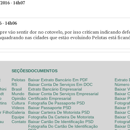
/2016 - 14h07
6 - 14h06
re vāo sentir dor no cotovelo, por isso criticam indicando defe
enquadrando nas cidades que estāo evoluindo Pelotas está fica
SEÇÕES
DOCUMENTOS
t
Pelotas
Baixar Extrato Bancário Em PDF
Extrato
RS
Baixar Conta De Serviços Em DOC
Número 
hini
Brasil
Extrato Bancário Empresarial
Baixar 
dt
Mundo
Baixar Conta De Serviços Empresarial
Baixar 
o
Opinião
Certificado Empresarial
Baixar 
tins
Cultura
Fotografia De Passaporte PSD
Fotogra
Vídeos
Baixar Passaporte PSD
Baixar 
 Filho
Galeria
Baixar Carteira De Motorista PSD
Baixar C
Equipe
Fotografia Da Carteira De Motorista
Baixar 
lau
Contato
Baixar Cartão De Identificação PSD
Fotogra
Fotografia Do Cartão De Identificação
Baixar 