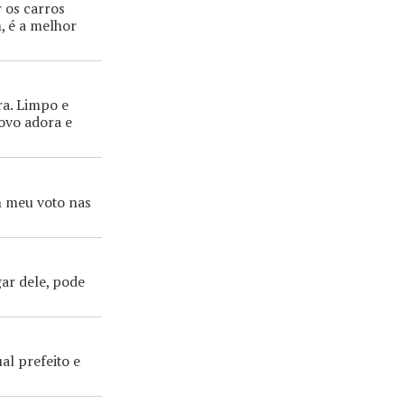
 os carros
, é a melhor
ra. Limpo e
povo adora e
m meu voto nas
gar dele, pode
al prefeito e