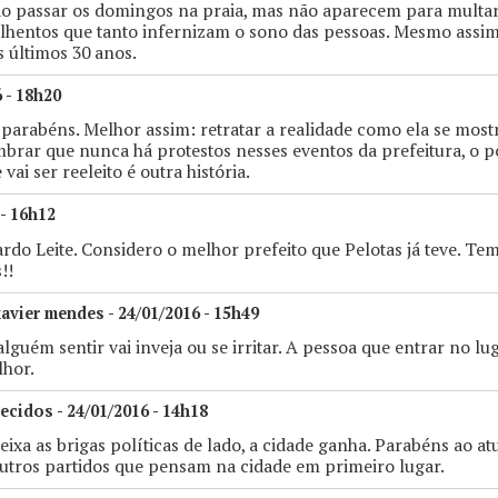
vão passar os domingos na praia, mas não aparecem para multar
lhentos que tanto infernizam o sono das pessoas. Mesmo assim
 últimos 30 anos.
 - 18h20
parabéns. Melhor assim: retratar a realidade como ela se most
mbrar que nunca há protestos nesses eventos da prefeitura, o 
 vai ser reeleito é outra história.
 - 16h12
rdo Leite. Considero o melhor prefeito que Pelotas já teve. Te
!!
xavier mendes - 24/01/2016 - 15h49
lguém sentir vai inveja ou se irritar. A pessoa que entrar no lu
lhor.
ecidos - 24/01/2016 - 14h18
ixa as brigas políticas de lado, a cidade ganha. Parabéns ao atu
outros partidos que pensam na cidade em primeiro lugar.