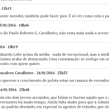
- 11h15
xavier mendes, também pode fazer pior. É só ver como está o p
5/01/2016 - 10h46
 do Paulo Roberto G. Cavalheiro, não resta mais nada a acresce
016 - 10h19
uardo Leite acima da média - nada de excepcional, mas a média
ínimo acaba de destacando. Uma constatação: se reelege em o
aposto com quem quiser.
çalves Cavalheiro - 24/01/2016 - 23h53
o querem o crescimento de pelota estao na camara de vereador
24/01/2016 - 23h48
la são dois jovens arrojados, que falam (e fazem) aquilo que o
vernantes há muito tempo. Ainda falta muito para que a Admin
ao padrão desejado, em especial os agentes de trânsito, que v