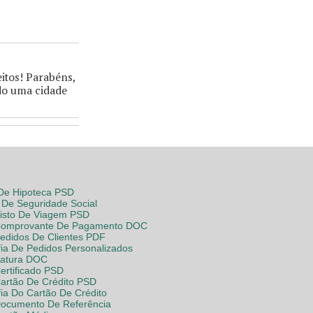
itos! Parabéns,
ndo uma cidade
 De Hipoteca PSD
De Seguridade Social
Visto De Viagem PSD
Comprovante De Pagamento DOC
Pedidos De Clientes PDF
fia De Pedidos Personalizados
Fatura DOC
ertificado PSD
Cartão De Crédito PSD
fia Do Cartão De Crédito
Documento De Referência