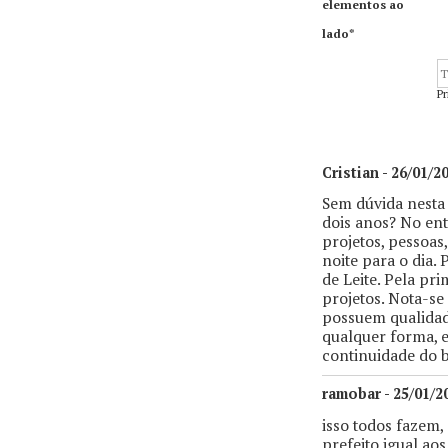
elementos ao
lado*
P
Cristian - 26/01/2
Sem dúvida nesta 
dois anos? No en
projetos, pessoa
noite para o dia.
de Leite. Pela pr
projetos. Nota-se
possuem qualidad
qualquer forma, e
continuidade do 
ramobar - 25/01/2
isso todos fazem, 
prefeito igual aos