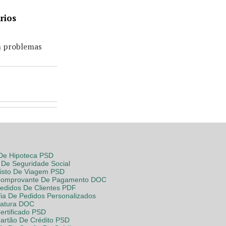
rios
em problemas
 De Hipoteca PSD
De Seguridade Social
Visto De Viagem PSD
Comprovante De Pagamento DOC
Pedidos De Clientes PDF
fia De Pedidos Personalizados
Fatura DOC
ertificado PSD
Cartão De Crédito PSD