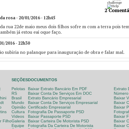
2 Comentá
da rosa - 20/01/2016 - 12h45
da rua 22de maio meus dois filhos sofre m com a terra pois t
 também já estou eai oque faço.
01/2016 - 22h30
o subiria no palanque para inauguração de obra e falar mal.
SEÇÕES
DOCUMENTOS
t
Pelotas
Baixar Extrato Bancário Em PDF
Extrato
RS
Baixar Conta De Serviços Em DOC
Número 
hini
Brasil
Extrato Bancário Empresarial
Baixar 
dt
Mundo
Baixar Conta De Serviços Empresarial
Baixar 
o
Opinião
Certificado Empresarial
Baixar 
tins
Cultura
Fotografia De Passaporte PSD
Fotogra
Vídeos
Baixar Passaporte PSD
Baixar 
 Filho
Galeria
Baixar Carteira De Motorista PSD
Baixar C
Equipe
Fotografia Da Carteira De Motorista
Baixar 