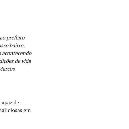
ao prefeito
sso bairro,
ão acontecendo
dições de vida
(Marcos
 capaz de
maliciosas em