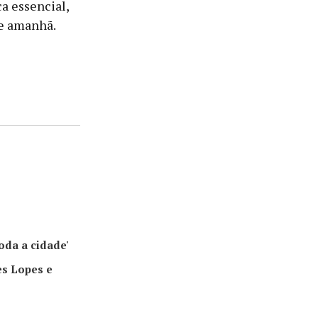
ca essencial,
de amanhã.
oda a cidade'
es Lopes e