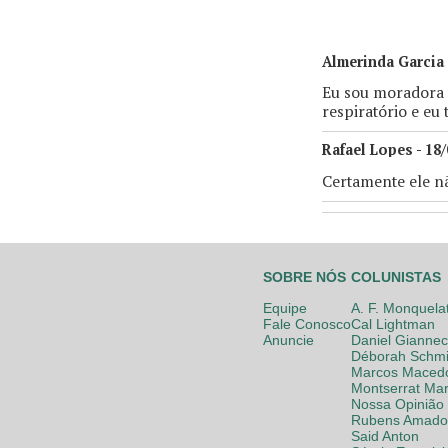
Almerinda Garcia 
Eu sou moradora 
respiratório e eu
Rafael Lopes - 18/
Certamente ele nã
SOBRE NÓS
COLUNISTAS
Equipe
A. F. Monquela
Fale Conosco
Cal Lightman
Anuncie
Daniel Giannec
Déborah Schmi
Marcos Maced
Montserrat Mar
Nossa Opinião
Rubens Amador
Said Anton