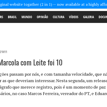
inal website togather (2 in 1) — now available at a highly aff
RS
BRASIL
MUNDO
OPINIÃO
CULTURA
VÍDEOS
GALERIA
DOCU
 21H11
Marcola com Leite foi 10
ções passam por nós, e com tamanha velocidade, que 
 as que deveriam interessar.
Nesta segunda, um release
grafo que merece registro, pois é um momento de paz
sários, no caso Marcos Ferreira, vereador do PT, e Eduar