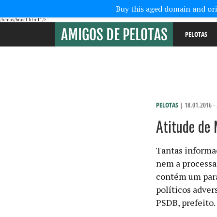
Buy this aged domain and orig
/temas/brasil.html" />
PELOTAS
PELOTAS
| 18.01.2016 -
Atitude de 
Tantas informa
nem a processar
contém um pará
políticos adver
PSDB, prefeito.