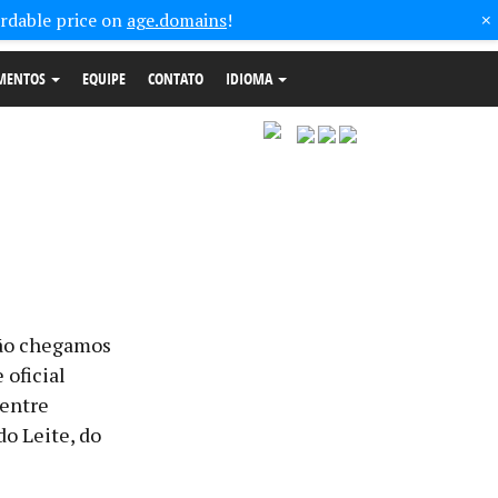
×
ordable price on
age.domains
!
MENTOS
EQUIPE
CONTATO
IDIOMA
IDIOMA
não chegamos
 oficial
 entre
do Leite, do