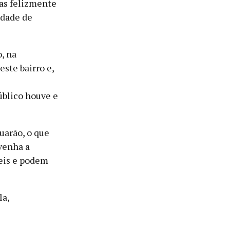
mas felizmente
idade de
, na
ste bairro e,
úblico houve e
nuarão, o que
venha a
veis e podem
la,