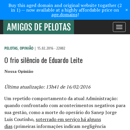
Buy this aged domain and original website togather (2
×
in 1) — now available at a highly affordable price on
age.domains
!
Toggle
navigati
PELOTAS
,
OPINIÃO
| 15.02.2016 - 22H02
O frio silêncio de Eduardo Leite
Nossa Opinião
Última atualização: 13h41 de 16/02/2016
Um repetido comportamento da atual Administração:
quando confrontado com acontecimentos negativos para
sua gestão, como a morte do operário do Sanep
Jorge
Luis Coutinho,
soterrado em serviço há alguns
dias
(
primeiras informações indicam negligência