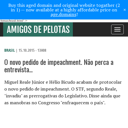
Buy this aged domain and original website togather (2
×
in 1) — now available at a highly affordable price on
age.domains
!
/temas/brasil.html" />
Toggle
navigati
BRASIL
| 15.10.2015 - 13H08
O novo pedido de impeachment. Não perca a
entrevista...
Miguel Reale Júnior e Hélio Bicudo acabam de protocolar
o novo pedido de impeachment. O STF, segundo Reale,
"invadiu" as prerrogativas do Legislativo. Disse ainda que
as manobras no Congresso "enfraquecem o país".