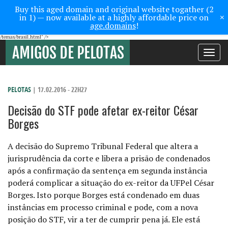
Buy this aged domain and original website togather (2
×
in 1) — now available at a highly affordable price on
age.domains
!
/temas/brasil.html" />
Toggle
navigati
PELOTAS
| 17.02.2016 - 22H27
Decisão do STF pode afetar ex-reitor César
Borges
A decisão do Supremo Tribunal Federal que altera a
jurisprudência da corte e libera a prisão de condenados
após a confirmação da sentença em segunda instância
poderá complicar a situação do ex-reitor da UFPel César
Borges. Isto porque Borges está condenado em duas
instâncias em processo criminal e pode, com a nova
posição do STF, vir a ter de cumprir pena já. Ele
está