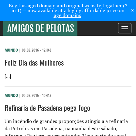
Buy this aged domain and original website togather (2
×
in 1) — now available at a highly affordable price on
age.domains
!
Toggle
navigati
MUNDO
| 08.03.2016 - 12H48
Feliz Dia das Mulheres
[...]
MUNDO
| 05.03.2016 - 15H43
Refinaria de Pasadena pega fogo
Um incêndio de grandes proporções atingiu a a refinaria
da Petrobras em Pasadena, na manhã deste sábado,
informa a Reuters, acrescentando: "Uma parte do canal