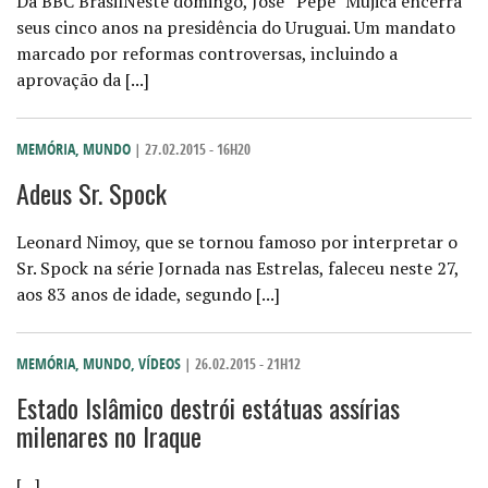
Da BBC BrasilNeste domingo, José “Pepe” Mujica encerra
seus cinco anos na presidência do Uruguai. Um mandato
marcado por reformas controversas, incluindo a
aprovação da [...]
MEMÓRIA
,
MUNDO
| 27.02.2015 - 16H20
Adeus Sr. Spock
Leonard Nimoy, que se tornou famoso por interpretar o
Sr. Spock na série Jornada nas Estrelas, faleceu neste 27,
aos 83 anos de idade, segundo [...]
MEMÓRIA
,
MUNDO
,
VÍDEOS
| 26.02.2015 - 21H12
Estado Islâmico destrói estátuas assírias
milenares no Iraque
[...]