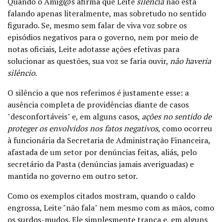
Quando o Amig@s afirma que Leite
silencia
não está
falando apenas literalmente, mas sobretudo no sentido
figurado. Se, mesmo sem falar de viva voz sobre os
episódios negativos para o governo, nem por meio de
notas oficiais, Leite adotasse ações efetivas para
solucionar as questões, sua voz se faria ouvir,
não haveria
silêncio
.
O silêncio a que nos referimos é justamente esse: a
ausência completa de providências diante de casos
"desconfortáveis" e, em alguns casos,
ações no sentido de
proteger os envolvidos nos fatos negativos
, como ocorreu
à funcionária da Secretaria de Administração Financeira,
afastada de um setor por denúncias feitas, aliás, pelo
secretário da Pasta (denúncias jamais averiguadas) e
mantida no governo em outro setor.
Como os exemplos citados mostram, quando o caldo
engrossa, Leite "não fala" nem mesmo com as mãos, como
os surdos-mudos. Ele simplesmente tranca e, em alguns