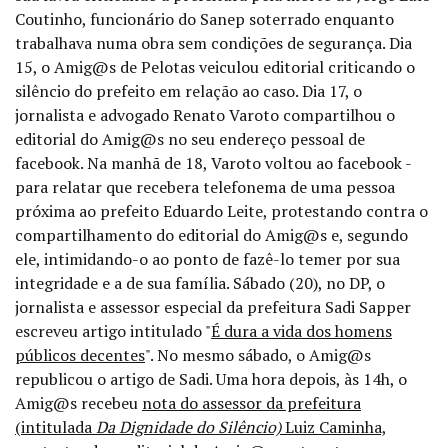
Coutinho, funcionário do Sanep soterrado enquanto
trabalhava numa obra sem condições de segurança. Dia
15, o Amig@s de Pelotas veiculou editorial criticando o
silêncio do prefeito em relação ao caso. Dia 17, o
jornalista e advogado Renato Varoto compartilhou o
editorial do Amig@s no seu endereço pessoal de
facebook. Na manhã de 18, Varoto voltou ao facebook -
para relatar que recebera telefonema de uma pessoa
próxima ao prefeito Eduardo Leite, protestando contra o
compartilhamento do editorial do Amig@s e, segundo
ele, intimidando-o ao ponto de fazê-lo temer por sua
integridade e a de sua família. Sábado (20), no DP, o
jornalista e assessor especial da prefeitura Sadi Sapper
escreveu artigo intitulado "
É dura a vida dos homens
públicos decentes
". No mesmo sábado, o Amig@s
republicou o artigo de Sadi. Uma hora depois, às 14h, o
Amig@s recebeu
nota do assessor da prefeitura
(intitulada
Da Dignidade do Silêncio)
Luiz Caminha,