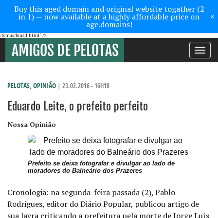
Buy this aged domain and original website togather (2
×
in 1) — now available at a highly affordable price on
age.domains
!
/temas/brasil.html" />
Toggle
navigati
PELOTAS
,
OPINIÃO
| 23.02.2016 - 16H18
Eduardo Leite, o prefeito perfeito
Nossa Opinião
Prefeito se deixa fotografar e divulgar ao lado de
moradores do Balneário dos Prazeres
Cronologia: na segunda-feira passada (2), Pablo
Rodrigues, editor do Diário Popular, publicou artigo de
sua lavra criticando a prefeitura pela morte de Jorge Luís