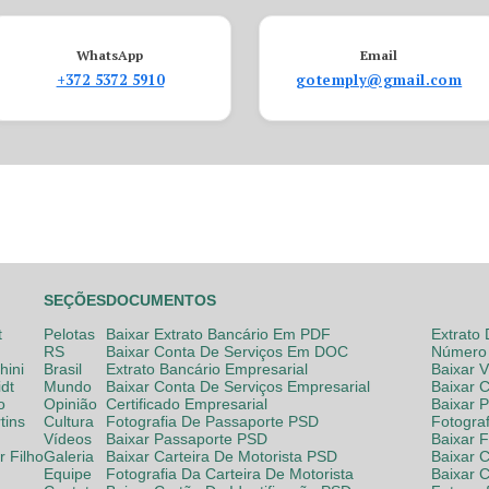
WhatsApp
Email
+372 5372 5910
gotemply@gmail.com
SEÇÕES
DOCUMENTOS
t
Pelotas
Baixar Extrato Bancário Em PDF
Extrato
RS
Baixar Conta De Serviços Em DOC
Número 
hini
Brasil
Extrato Bancário Empresarial
Baixar 
dt
Mundo
Baixar Conta De Serviços Empresarial
Baixar 
o
Opinião
Certificado Empresarial
Baixar 
tins
Cultura
Fotografia De Passaporte PSD
Fotogra
Vídeos
Baixar Passaporte PSD
Baixar 
 Filho
Galeria
Baixar Carteira De Motorista PSD
Baixar C
Equipe
Fotografia Da Carteira De Motorista
Baixar 