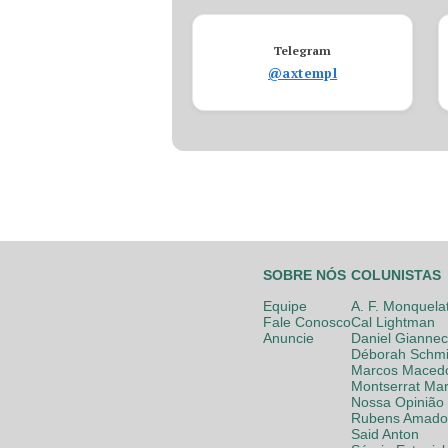
Telegram
@axtempl
SOBRE NÓS
COLUNISTAS
Equipe
A. F. Monquela
Fale Conosco
Cal Lightman
Anuncie
Daniel Giannec
Déborah Schmi
Marcos Maced
Montserrat Mar
Nossa Opinião
Rubens Amador
Said Anton