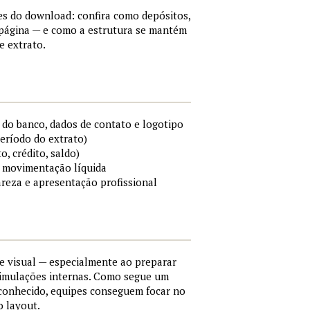
es do download: confira como depósitos,
a página — e como a estrutura se mantém
e extrato.
do banco, dados de contato e logotipo
período do extrato)
o, crédito, saldo)
 e movimentação líquida
areza e apresentação profissional
e visual — especialmente ao preparar
simulações internas. Como segue um
conhecido, equipes conseguem focar no
o layout.