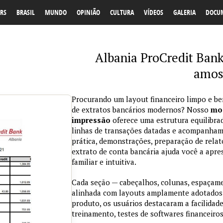
RS
BRASIL
MUNDO
OPINIÃO
CULTURA
VÍDEOS
GALERIA
DOCU
Albania ProCredit Bank
amos
Procurando um layout financeiro limpo e be
de extratos bancários modernos? Nosso
mod
impressão
oferece uma estrutura equilibra
linhas de transações datadas e acompanham
prática, demonstrações, preparação de relat
extrato de conta bancária ajuda você a apre
familiar e intuitiva.
Cada seção — cabeçalhos, colunas, espaçame
alinhada com layouts amplamente adotados
produto, os usuários destacaram a facilidad
treinamento, testes de softwares financeiros 