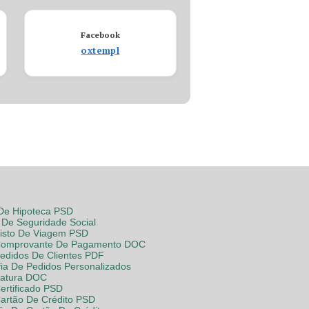
Facebook
oxtempl
 De Hipoteca PSD
De Seguridade Social
Visto De Viagem PSD
Comprovante De Pagamento DOC
Pedidos De Clientes PDF
fia De Pedidos Personalizados
Fatura DOC
ertificado PSD
Cartão De Crédito PSD