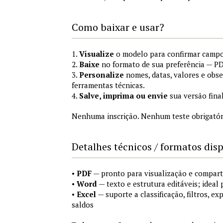
Como baixar e usar?
1.
Visualize
o modelo para confirmar campo
2.
Baixe
no formato de sua preferência — PD
3.
Personalize
nomes, datas, valores e obs
ferramentas técnicas.
4.
Salve, imprima ou envie
sua versão fina
Nenhuma inscrição. Nenhum teste obrigatóri
Detalhes técnicos / formatos dis
•
PDF
— pronto para visualização e compart
•
Word
— texto e estrutura editáveis; ideal 
•
Excel
— suporte a classificação, filtros, e
saldos