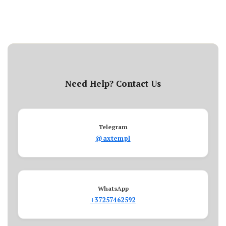
Need Help? Contact Us
Telegram
@axtempl
WhatsApp
+37257462592