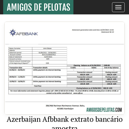
Toggle
navigati
Azerbaijan Afbbank extrato bancário
amostra