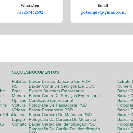
WhatsApp
Email
+37257462592
gotemply@gmail.com
SEÇÕES
DOCUMENTOS
t
Pelotas
Baixar Extrato Bancário Em PDF
Extrato
RS
Baixar Conta De Serviços Em DOC
Número 
hini
Brasil
Extrato Bancário Empresarial
Baixar 
dt
Mundo
Baixar Conta De Serviços Empresarial
Baixar 
o
Opinião
Certificado Empresarial
Baixar 
tins
Cultura
Fotografia De Passaporte PSD
Fotogra
Vídeos
Baixar Passaporte PSD
Baixar 
 Filho
Galeria
Baixar Carteira De Motorista PSD
Baixar C
Equipe
Fotografia Da Carteira De Motorista
Baixar 
lau
Contato
Baixar Cartão De Identificação PSD
Fotogra
Fotografia Do Cartão De Identificação
Baixar 