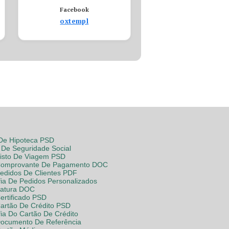
Facebook
oxtempl
 De Hipoteca PSD
De Seguridade Social
Visto De Viagem PSD
Comprovante De Pagamento DOC
Pedidos De Clientes PDF
fia De Pedidos Personalizados
Fatura DOC
ertificado PSD
Cartão De Crédito PSD
fia Do Cartão De Crédito
Documento De Referência