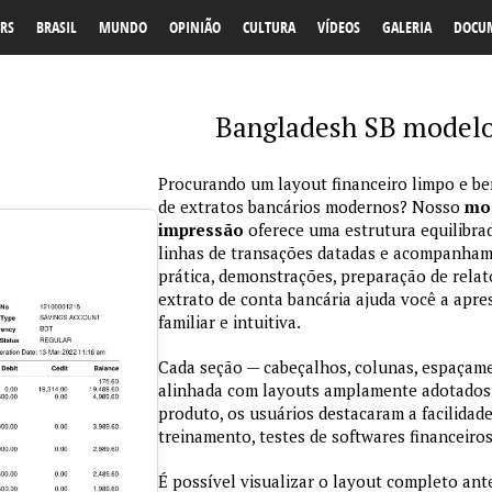
RS
BRASIL
MUNDO
OPINIÃO
CULTURA
VÍDEOS
GALERIA
DOCU
Bangladesh SB modelo 
Procurando um layout financeiro limpo e be
de extratos bancários modernos? Nosso
mod
impressão
oferece uma estrutura equilibra
linhas de transações datadas e acompanham
prática, demonstrações, preparação de relat
extrato de conta bancária ajuda você a apre
familiar e intuitiva.
Cada seção — cabeçalhos, colunas, espaçame
alinhada com layouts amplamente adotados
produto, os usuários destacaram a facilidad
treinamento, testes de softwares financeiros 
É possível visualizar o layout completo ant