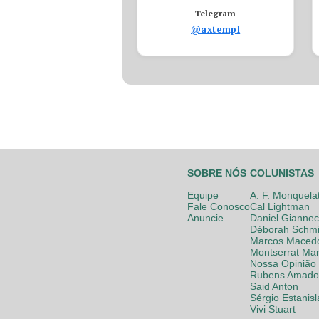
Telegram
@axtempl
SOBRE NÓS
COLUNISTAS
Equipe
A. F. Monquela
Fale Conosco
Cal Lightman
Anuncie
Daniel Giannec
Déborah Schmi
Marcos Maced
Montserrat Mar
Nossa Opinião
Rubens Amador
Said Anton
Sérgio Estanis
Vivi Stuart