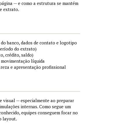
a página — e como a estrutura se mantém
e extrato.
do banco, dados de contato e logotipo
período do extrato)
o, crédito, saldo)
 e movimentação líquida
areza e apresentação profissional
e visual — especialmente ao preparar
simulações internas. Como segue um
conhecido, equipes conseguem focar no
o layout.