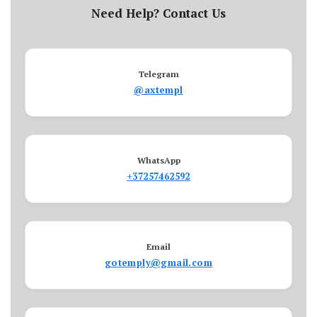
Need Help? Contact Us
Telegram
@axtempl
WhatsApp
+37257462592
Email
gotemply@gmail.com