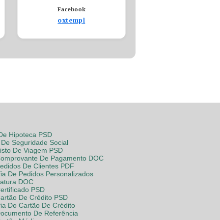
Facebook
oxtempl
 De Hipoteca PSD
De Seguridade Social
Visto De Viagem PSD
Comprovante De Pagamento DOC
Pedidos De Clientes PDF
fia De Pedidos Personalizados
Fatura DOC
ertificado PSD
Cartão De Crédito PSD
fia Do Cartão De Crédito
Documento De Referência