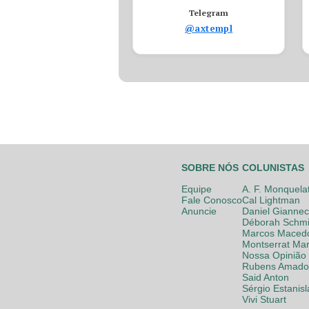
Telegram
@axtempl
SOBRE NÓS
COLUNISTAS
Equipe
A. F. Monquela
Fale Conosco
Cal Lightman
Anuncie
Daniel Giannec
Déborah Schmi
Marcos Maced
Montserrat Mar
Nossa Opinião
Rubens Amador
Said Anton
Sérgio Estanis
Vivi Stuart