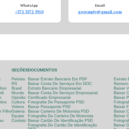
WhatsApp
Email
+372 5372 5910
gotemply@gmail.com
SEÇÕES
DOCUMENTOS
t
Pelotas
Baixar Extrato Bancário Em PDF
Extrato
RS
Baixar Conta De Serviços Em DOC
Número 
hini
Brasil
Extrato Bancário Empresarial
Baixar 
dt
Mundo
Baixar Conta De Serviços Empresarial
Baixar 
o
Opinião
Certificado Empresarial
Baixar 
tins
Cultura
Fotografia De Passaporte PSD
Fotogra
Vídeos
Baixar Passaporte PSD
Baixar 
 Filho
Galeria
Baixar Carteira De Motorista PSD
Baixar C
Equipe
Fotografia Da Carteira De Motorista
Baixar 
lau
Contato
Baixar Cartão De Identificação PSD
Fotogra
Fotografia Do Cartão De Identificação
Baixar 