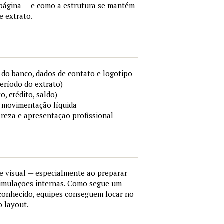
a página — e como a estrutura se mantém
e extrato.
do banco, dados de contato e logotipo
período do extrato)
o, crédito, saldo)
 e movimentação líquida
areza e apresentação profissional
e visual — especialmente ao preparar
simulações internas. Como segue um
conhecido, equipes conseguem focar no
o layout.