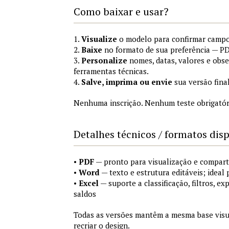
Como baixar e usar?
1.
Visualize
o modelo para confirmar campo
2.
Baixe
no formato de sua preferência — PD
3.
Personalize
nomes, datas, valores e obs
ferramentas técnicas.
4.
Salve, imprima ou envie
sua versão fina
Nenhuma inscrição. Nenhum teste obrigatóri
Detalhes técnicos / formatos dis
•
PDF
— pronto para visualização e compart
•
Word
— texto e estrutura editáveis; ideal 
•
Excel
— suporte a classificação, filtros, e
saldos
Todas as versões mantêm a mesma base visu
recriar o design.