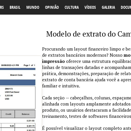
RS
BRASIL
MUNDO
OPINIÃO
CULTURA
VÍDEOS
GALERIA
DOCU
Modelo de extrato do Cam
Procurando um layout financeiro limpo e be
de extratos bancários modernos? Nosso
mod
impressão
oferece uma estrutura equilibra
linhas de transações datadas e acompanham
prática, demonstrações, preparação de relat
extrato de conta bancária ajuda você a apre
familiar e intuitiva.
Cada seção — cabeçalhos, colunas, espaçame
alinhada com layouts amplamente adotados
produto, os usuários destacaram a facilidad
treinamento, testes de softwares financeiros 
É possível visualizar o layout completo ant