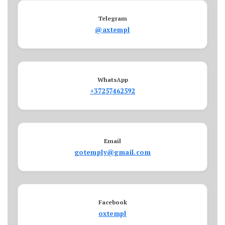
Telegram
@axtempl
WhatsApp
+37257462592
Email
gotemply@gmail.com
Facebook
oxtempl