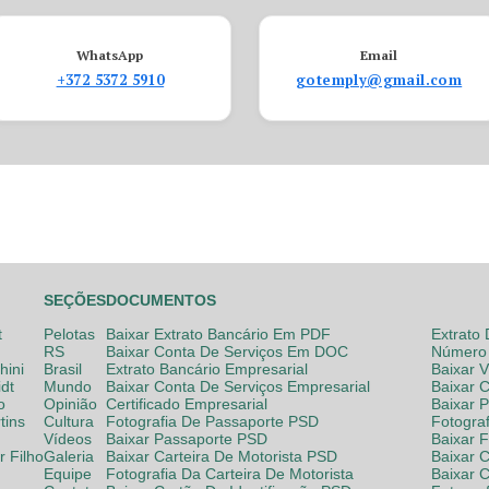
WhatsApp
Email
+372 5372 5910
gotemply@gmail.com
SEÇÕES
DOCUMENTOS
t
Pelotas
Baixar Extrato Bancário Em PDF
Extrato
RS
Baixar Conta De Serviços Em DOC
Número 
hini
Brasil
Extrato Bancário Empresarial
Baixar 
dt
Mundo
Baixar Conta De Serviços Empresarial
Baixar 
o
Opinião
Certificado Empresarial
Baixar 
tins
Cultura
Fotografia De Passaporte PSD
Fotogra
Vídeos
Baixar Passaporte PSD
Baixar 
 Filho
Galeria
Baixar Carteira De Motorista PSD
Baixar C
Equipe
Fotografia Da Carteira De Motorista
Baixar 