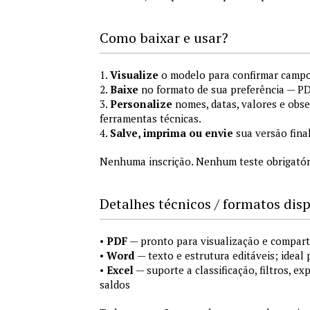
Como baixar e usar?
1.
Visualize
o modelo para confirmar campo
2.
Baixe
no formato de sua preferência — PD
3.
Personalize
nomes, datas, valores e obs
ferramentas técnicas.
4.
Salve, imprima ou envie
sua versão fina
Nenhuma inscrição. Nenhum teste obrigatóri
Detalhes técnicos / formatos dis
•
PDF
— pronto para visualização e compart
•
Word
— texto e estrutura editáveis; ideal 
•
Excel
— suporte a classificação, filtros, e
saldos