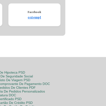
Facebook
oxtempl
 De Hipoteca PSD
De Seguridade Social
Visto De Viagem PSD
Comprovante De Pagamento DOC
Pedidos De Clientes PDF
fia De Pedidos Personalizados
Fatura DOC
ertificado PSD
Cartão De Crédito PSD