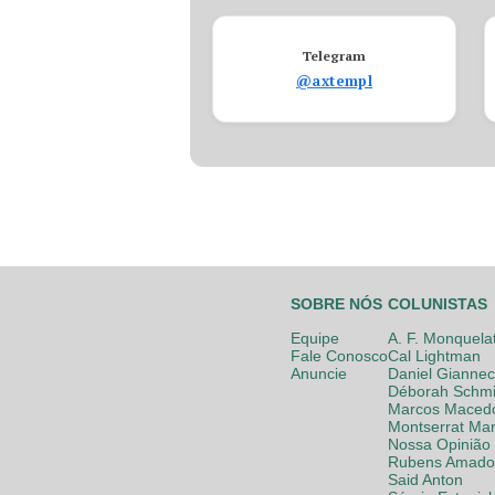
Telegram
@axtempl
SOBRE NÓS
COLUNISTAS
Equipe
A. F. Monquela
Fale Conosco
Cal Lightman
Anuncie
Daniel Giannec
Déborah Schmi
Marcos Maced
Montserrat Mar
Nossa Opinião
Rubens Amador
Said Anton