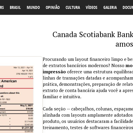
RS
BRASIL
MUNDO
OPINIÃO
CULTURA
VÍDEOS
GALERIA
DOCU
Canada Scotiabank Bank
amos
Procurando um layout financeiro limpo e be
de extratos bancários modernos? Nosso
mod
impressão
oferece uma estrutura equilibra
linhas de transações datadas e acompanham
prática, demonstrações, preparação de relat
extrato de conta bancária ajuda você a apre
familiar e intuitiva.
Cada seção — cabeçalhos, colunas, espaçame
alinhada com layouts amplamente adotados
produto, os usuários destacaram a facilidad
treinamento, testes de softwares financeiros 