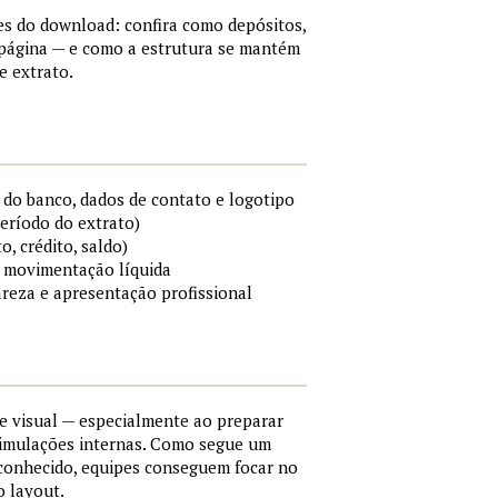
es do download: confira como depósitos,
a página — e como a estrutura se mantém
e extrato.
do banco, dados de contato e logotipo
período do extrato)
o, crédito, saldo)
 e movimentação líquida
areza e apresentação profissional
e visual — especialmente ao preparar
simulações internas. Como segue um
conhecido, equipes conseguem focar no
o layout.