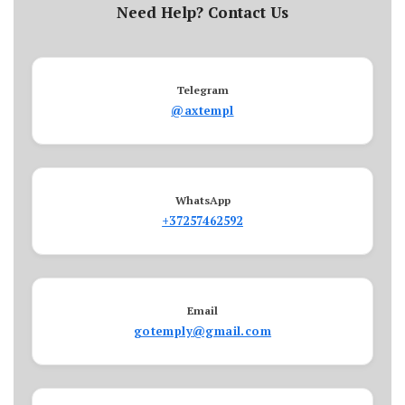
Need Help? Contact Us
Telegram
@axtempl
WhatsApp
+37257462592
Email
gotemply@gmail.com