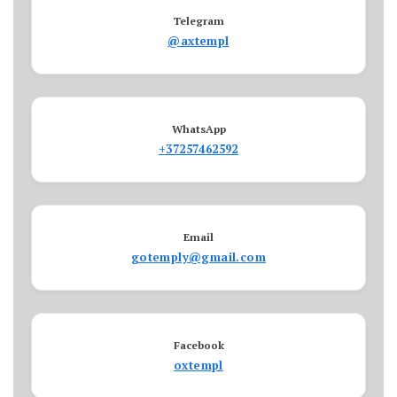
Telegram
@axtempl
WhatsApp
+37257462592
Email
gotemply@gmail.com
Facebook
oxtempl