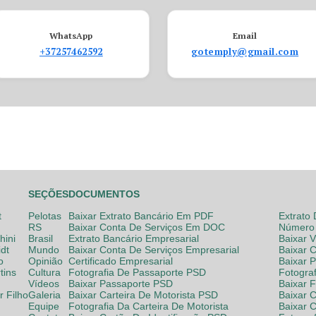
WhatsApp
Email
+37257462592
gotemply@gmail.com
SEÇÕES
DOCUMENTOS
t
Pelotas
Baixar Extrato Bancário Em PDF
Extrato
RS
Baixar Conta De Serviços Em DOC
Número 
hini
Brasil
Extrato Bancário Empresarial
Baixar 
dt
Mundo
Baixar Conta De Serviços Empresarial
Baixar 
o
Opinião
Certificado Empresarial
Baixar 
tins
Cultura
Fotografia De Passaporte PSD
Fotogra
Vídeos
Baixar Passaporte PSD
Baixar 
 Filho
Galeria
Baixar Carteira De Motorista PSD
Baixar C
Equipe
Fotografia Da Carteira De Motorista
Baixar 