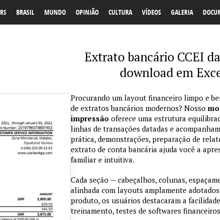
RS
BRASIL
MUNDO
OPINIÃO
CULTURA
VÍDEOS
GALERIA
DOCU
Extrato bancário CCEI da
download em Exce
Procurando um layout financeiro limpo e be
de extratos bancários modernos? Nosso
mod
impressão
oferece uma estrutura equilibra
linhas de transações datadas e acompanham
prática, demonstrações, preparação de relat
extrato de conta bancária ajuda você a apre
familiar e intuitiva.
Cada seção — cabeçalhos, colunas, espaçame
alinhada com layouts amplamente adotados
produto, os usuários destacaram a facilidad
treinamento, testes de softwares financeiros 