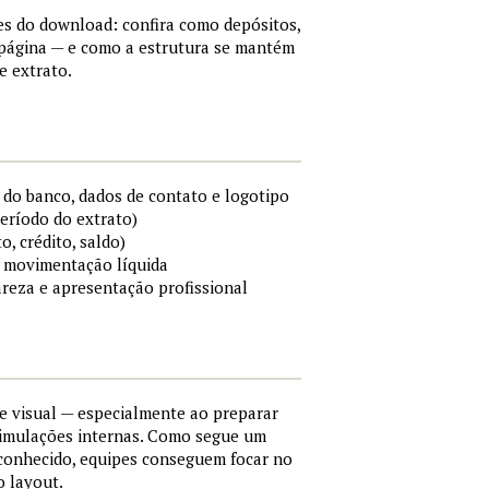
es do download: confira como depósitos,
a página — e como a estrutura se mantém
e extrato.
do banco, dados de contato e logotipo
período do extrato)
o, crédito, saldo)
 e movimentação líquida
areza e apresentação profissional
e visual — especialmente ao preparar
simulações internas. Como segue um
conhecido, equipes conseguem focar no
o layout.