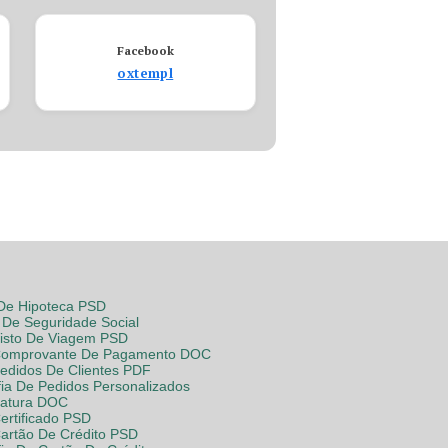
Facebook
oxtempl
 De Hipoteca PSD
De Seguridade Social
Visto De Viagem PSD
Comprovante De Pagamento DOC
Pedidos De Clientes PDF
fia De Pedidos Personalizados
Fatura DOC
ertificado PSD
Cartão De Crédito PSD