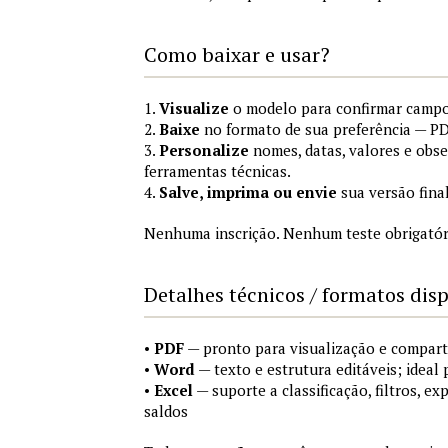
Como baixar e usar?
1.
Visualize
o modelo para confirmar campo
2.
Baixe
no formato de sua preferência — PD
3.
Personalize
nomes, datas, valores e obs
ferramentas técnicas.
4.
Salve, imprima ou envie
sua versão fina
Nenhuma inscrição. Nenhum teste obrigatóri
Detalhes técnicos / formatos dis
•
PDF
— pronto para visualização e compart
•
Word
— texto e estrutura editáveis; ideal 
•
Excel
— suporte a classificação, filtros, e
saldos