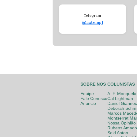
Telegram
@axtempl
SOBRE NÓS
COLUNISTAS
Equipe
A. F. Monquela
Fale Conosco
Cal Lightman
Anuncie
Daniel Giannec
Déborah Schmi
Marcos Maced
Montserrat Mar
Nossa Opinião
Rubens Amador
Said Anton