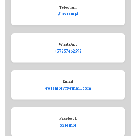
Telegram
@axtempl
WhatsApp
+37257462592
Email
gotemply@gmail.com
Facebook
oxtempl