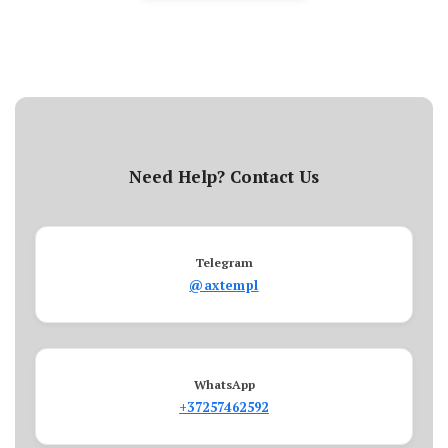
Need Help? Contact Us
Telegram
@axtempl
WhatsApp
+37257462592