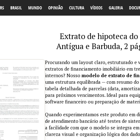
RS
BRASIL
MUNDO
OPINIÃO
CULTURA
VÍDEOS
GALERIA
DOCU
Extrato de hipoteca do
Antígua e Barbuda, 2 pá
Procurando um layout claro, estruturado e v
extratos de financiamento imobiliário em t
internos? Nosso
modelo de extrato de fi
uma estrutura equilibrada — com resumo do c
tabela detalhada de parcelas (data, amortiza
para próximos vencimentos. Ideal para equi
software financeiro ou preparação de materia
Quando experimentamos este produto em dif
de atendimento bancário até testes de sist
a facilidade com que o modelo se integra em 
clareza visual e organização lógica dos dado