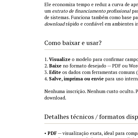
Ele economiza tempo e reduz a curva de ap
um
extrato de financiamento profissional
par
de sistemas. Funciona também como base p
download
rápido e confiável em ambientes i
Como baixar e usar?
1.
Visualize
o modelo para confirmar campo
2.
Baixe
no formato desejado — PDF ou Wor
3.
Edite
os dados com ferramentas comuns (M
4.
Salve, imprima ou envie
para uso intern
Nenhuma inscrição. Nenhum custo oculto. P
download.
Detalhes técnicos / formatos dis
•
PDF
— visualização exata, ideal para comp