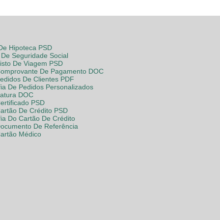
 De Hipoteca PSD
De Seguridade Social
Visto De Viagem PSD
Comprovante De Pagamento DOC
Pedidos De Clientes PDF
fia De Pedidos Personalizados
Fatura DOC
ertificado PSD
Cartão De Crédito PSD
fia Do Cartão De Crédito
Documento De Referência
Cartão Médico