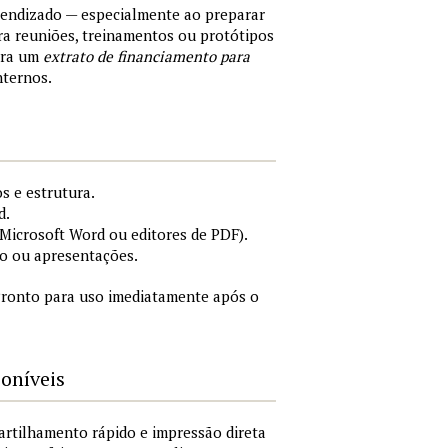
rendizado — especialmente ao preparar
a reuniões, treinamentos ou protótipos
ara um
extrato de financiamento para
nternos.
s e estrutura.
d.
icrosoft Word ou editores de PDF).
o ou apresentações.
ronto para uso imediatamente após o
poníveis
artilhamento rápido e impressão direta