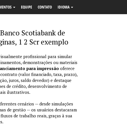
MENTOS
EQUIPE
CONTATO
IDIOMA
 Banco Scotiabank de
ginas, 1 2 Scr exemplo
isualmente profissional para simular
reinamentos, demonstrações ou materiais
nanciamento para impressão
oferece
ontrato (valor financiado, taxa, prazo),
ção, juros, saldo devedor) e destaque
pes de crédito, desenvolvimento de
is ilustrativos.
erentes cenários — desde simulações
emas de gestão — os usuários destacaram
fluxos de trabalho reais, graças à sua
s.