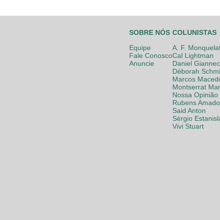
SOBRE NÓS
COLUNISTAS
Equipe
A. F. Monquela
Fale Conosco
Cal Lightman
Anuncie
Daniel Giannec
Déborah Schmi
Marcos Maced
Montserrat Mar
Nossa Opinião
Rubens Amador
Said Anton
Sérgio Estanis
Vivi Stuart