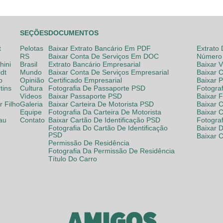
SEÇÕES
DOCUMENTOS
t
Pelotas
Baixar Extrato Bancário Em PDF
Extrato
RS
Baixar Conta De Serviços Em DOC
Número 
hini
Brasil
Extrato Bancário Empresarial
Baixar 
dt
Mundo
Baixar Conta De Serviços Empresarial
Baixar 
o
Opinião
Certificado Empresarial
Baixar 
tins
Cultura
Fotografia De Passaporte PSD
Fotogra
Vídeos
Baixar Passaporte PSD
Baixar 
 Filho
Galeria
Baixar Carteira De Motorista PSD
Baixar C
Equipe
Fotografia Da Carteira De Motorista
Baixar 
lau
Contato
Baixar Cartão De Identificação PSD
Fotogra
Fotografia Do Cartão De Identificação
Baixar 
PSD
Baixar 
Permissão De Residência
Fotografia Da Permissão De Residência
Título Do Carro