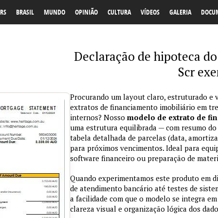
RS
BRASIL
MUNDO
OPINIÃO
CULTURA
VÍDEOS
GALERIA
DOCU
Declaração de hipoteca do
Scr ex
Procurando um layout claro, estruturado e v
extratos de financiamento imobiliário em t
internos? Nosso
modelo de extrato de fi
uma estrutura equilibrada — com resumo do c
tabela detalhada de parcelas (data, amortiza
para próximos vencimentos. Ideal para equi
software financeiro ou preparação de materia
Quando experimentamos este produto em dif
de atendimento bancário até testes de sist
a facilidade com que o modelo se integra em 
clareza visual e organização lógica dos dado