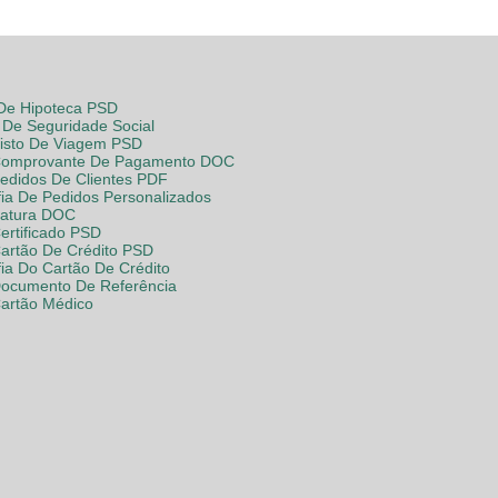
 De Hipoteca PSD
De Seguridade Social
Visto De Viagem PSD
Comprovante De Pagamento DOC
Pedidos De Clientes PDF
fia De Pedidos Personalizados
Fatura DOC
ertificado PSD
Cartão De Crédito PSD
fia Do Cartão De Crédito
Documento De Referência
Cartão Médico