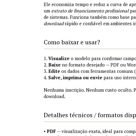
Ele economiza tempo e reduz a curva de ap
um
extrato de financiamento profissional
par
de sistemas. Funciona também como base p
download
rápido e confiável em ambientes i
Como baixar e usar?
1.
Visualize
o modelo para confirmar campo
2.
Baixe
no formato desejado — PDF ou Wor
3.
Edite
os dados com ferramentas comuns (M
4.
Salve, imprima ou envie
para uso intern
Nenhuma inscrição. Nenhum custo oculto. P
download.
Detalhes técnicos / formatos dis
•
PDF
— visualização exata, ideal para comp