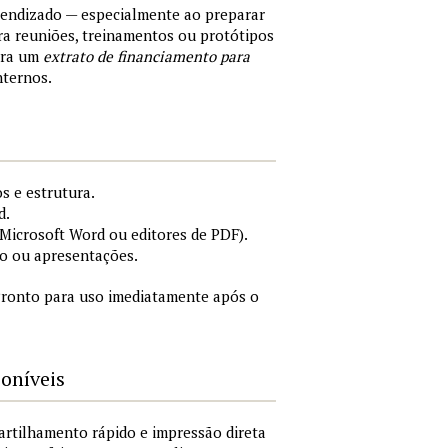
rendizado — especialmente ao preparar
a reuniões, treinamentos ou protótipos
ara um
extrato de financiamento para
nternos.
s e estrutura.
d.
icrosoft Word ou editores de PDF).
o ou apresentações.
ronto para uso imediatamente após o
poníveis
artilhamento rápido e impressão direta