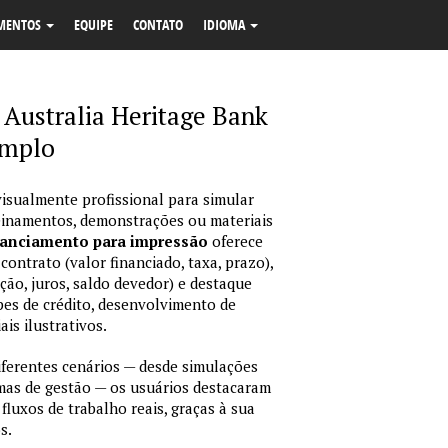
MENTOS
EQUIPE
CONTATO
IDIOMA
 Australia Heritage Bank
emplo
isualmente profissional para simular
reinamentos, demonstrações ou materiais
nanciamento para impressão
oferece
ontrato (valor financiado, taxa, prazo),
ção, juros, saldo devedor) e destaque
pes de crédito, desenvolvimento de
is ilustrativos.
erentes cenários — desde simulações
emas de gestão — os usuários destacaram
fluxos de trabalho reais, graças à sua
s.