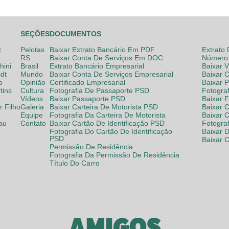
SEÇÕES
DOCUMENTOS
t
Pelotas
Baixar Extrato Bancário Em PDF
Extrato
RS
Baixar Conta De Serviços Em DOC
Número 
hini
Brasil
Extrato Bancário Empresarial
Baixar 
dt
Mundo
Baixar Conta De Serviços Empresarial
Baixar 
o
Opinião
Certificado Empresarial
Baixar 
tins
Cultura
Fotografia De Passaporte PSD
Fotogra
Vídeos
Baixar Passaporte PSD
Baixar 
 Filho
Galeria
Baixar Carteira De Motorista PSD
Baixar C
Equipe
Fotografia Da Carteira De Motorista
Baixar 
lau
Contato
Baixar Cartão De Identificação PSD
Fotogra
Fotografia Do Cartão De Identificação
Baixar 
PSD
Baixar 
Permissão De Residência
Fotografia Da Permissão De Residência
Título Do Carro