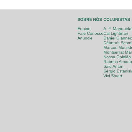
SOBRE NÓS
COLUNISTAS
Equipe
A. F. Monquela
Fale Conosco
Cal Lightman
Anuncie
Daniel Giannec
Déborah Schmi
Marcos Maced
Montserrat Mar
Nossa Opinião
Rubens Amador
Said Anton
Sérgio Estanis
Vivi Stuart