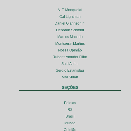
A. F. Monquelat
Cal Lightman
Daniel Giannechini
Déborah Schmidt
Marcos Macedo
Montserrat Martins
Nossa Opinião
Rubens Amador Filho
Said Anton
Sérgio Estanislau
Vivi Stuart
SEÇÕES
Pelotas
RS
Brasil
Mundo
Opinião