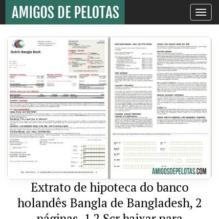
Toggle
navigati
Extrato de hipoteca do banco
holandês Bangla de Bangladesh, 2
páginas, 1 2 Scr baixar para