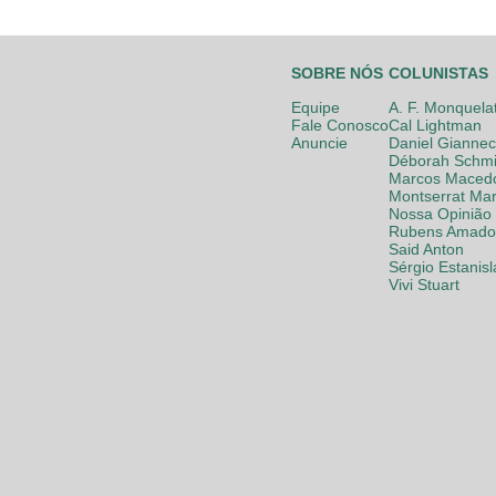
SOBRE NÓS
COLUNISTAS
Equipe
A. F. Monquela
Fale Conosco
Cal Lightman
Anuncie
Daniel Giannec
Déborah Schmi
Marcos Maced
Montserrat Mar
Nossa Opinião
Rubens Amador
Said Anton
Sérgio Estanis
Vivi Stuart