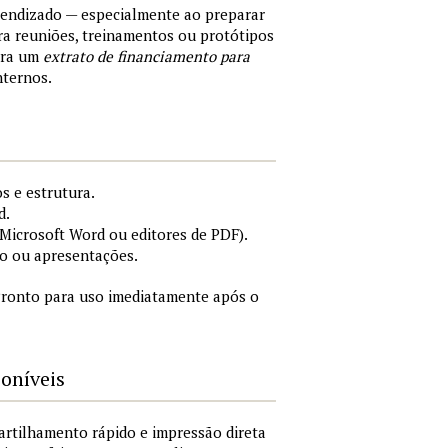
rendizado — especialmente ao preparar
a reuniões, treinamentos ou protótipos
ara um
extrato de financiamento para
nternos.
s e estrutura.
d.
icrosoft Word ou editores de PDF).
o ou apresentações.
ronto para uso imediatamente após o
poníveis
artilhamento rápido e impressão direta