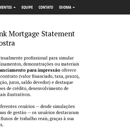
MENTOS
EQUIPE
CONTATO
IDIOMA
ank Mortgage Statement
ostra
isualmente profissional para simular
reinamentos, demonstrações ou materiais
nanciamento para impressão
oferece
ontrato (valor financiado, taxa, prazo),
ção, juros, saldo devedor) e destaque
pes de crédito, desenvolvimento de
is ilustrativos.
erentes cenários — desde simulações
emas de gestão — os usuários destacaram
fluxos de trabalho reais, graças à sua
s.