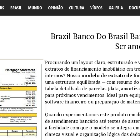
RS
BRASIL
MUNDO
OPINIÃO
CULTURA
VÍDEOS
GALERIA
DOCU
Brazil Banco Do Brasil B
Scr am
Procurando um layout claro, estruturado e v
extratos de financiamento imobiliário em t
internos? Nosso
modelo de extrato de fi
uma estrutura equilibrada — com resumo do c
tabela detalhada de parcelas (data, amortiza
para próximos vencimentos. Ideal para equi
software financeiro ou preparação de materia
Quando experimentamos este produto em dif
de atendimento bancário até testes de sist
a facilidade com que o modelo se integra em 
clareza visual e organização lógica dos dado