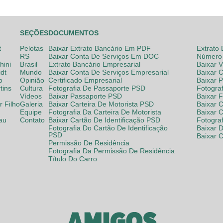
SEÇÕES
DOCUMENTOS
t
Pelotas
Baixar Extrato Bancário Em PDF
Extrato
RS
Baixar Conta De Serviços Em DOC
Número 
hini
Brasil
Extrato Bancário Empresarial
Baixar 
dt
Mundo
Baixar Conta De Serviços Empresarial
Baixar 
o
Opinião
Certificado Empresarial
Baixar 
tins
Cultura
Fotografia De Passaporte PSD
Fotogra
Vídeos
Baixar Passaporte PSD
Baixar 
 Filho
Galeria
Baixar Carteira De Motorista PSD
Baixar C
Equipe
Fotografia Da Carteira De Motorista
Baixar 
lau
Contato
Baixar Cartão De Identificação PSD
Fotogra
Fotografia Do Cartão De Identificação
Baixar 
PSD
Baixar 
Permissão De Residência
Fotografia Da Permissão De Residência
Título Do Carro