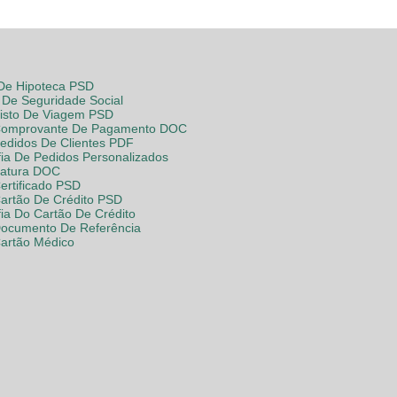
 De Hipoteca PSD
De Seguridade Social
Visto De Viagem PSD
Comprovante De Pagamento DOC
Pedidos De Clientes PDF
fia De Pedidos Personalizados
Fatura DOC
ertificado PSD
Cartão De Crédito PSD
fia Do Cartão De Crédito
Documento De Referência
Cartão Médico