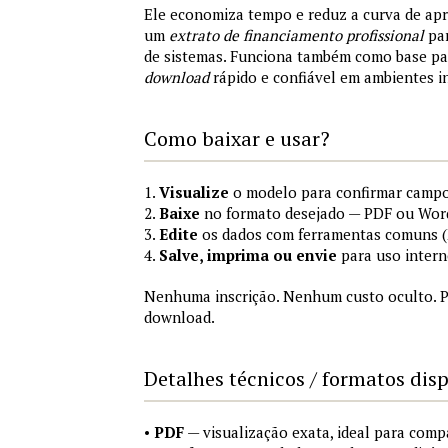
Ele economiza tempo e reduz a curva de ap
um
extrato de financiamento profissional
par
de sistemas. Funciona também como base p
download
rápido e confiável em ambientes i
Como baixar e usar?
1.
Visualize
o modelo para confirmar campo
2.
Baixe
no formato desejado — PDF ou Wor
3.
Edite
os dados com ferramentas comuns (M
4.
Salve, imprima ou envie
para uso intern
Nenhuma inscrição. Nenhum custo oculto. P
download.
Detalhes técnicos / formatos dis
•
PDF
— visualização exata, ideal para comp