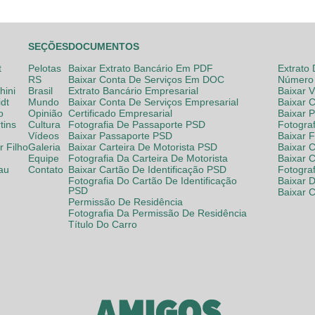
SEÇÕES
DOCUMENTOS
t
Pelotas
Baixar Extrato Bancário Em PDF
Extrato
RS
Baixar Conta De Serviços Em DOC
Número 
hini
Brasil
Extrato Bancário Empresarial
Baixar 
dt
Mundo
Baixar Conta De Serviços Empresarial
Baixar 
o
Opinião
Certificado Empresarial
Baixar 
tins
Cultura
Fotografia De Passaporte PSD
Fotogra
Vídeos
Baixar Passaporte PSD
Baixar 
 Filho
Galeria
Baixar Carteira De Motorista PSD
Baixar C
Equipe
Fotografia Da Carteira De Motorista
Baixar 
lau
Contato
Baixar Cartão De Identificação PSD
Fotogra
Fotografia Do Cartão De Identificação
Baixar 
PSD
Baixar 
Permissão De Residência
Fotografia Da Permissão De Residência
Título Do Carro