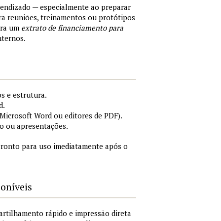
rendizado — especialmente ao preparar
a reuniões, treinamentos ou protótipos
ara um
extrato de financiamento para
nternos.
s e estrutura.
d.
icrosoft Word ou editores de PDF).
o ou apresentações.
ronto para uso imediatamente após o
poníveis
artilhamento rápido e impressão direta