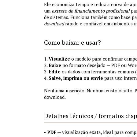
Ele economiza tempo e reduz a curva de ap
um
extrato de financiamento profissional
par
de sistemas. Funciona também como base p
download
rápido e confiável em ambientes i
Como baixar e usar?
1.
Visualize
o modelo para confirmar campo
2.
Baixe
no formato desejado — PDF ou Wor
3.
Edite
os dados com ferramentas comuns (M
4.
Salve, imprima ou envie
para uso intern
Nenhuma inscrição. Nenhum custo oculto. P
download.
Detalhes técnicos / formatos dis
•
PDF
— visualização exata, ideal para comp