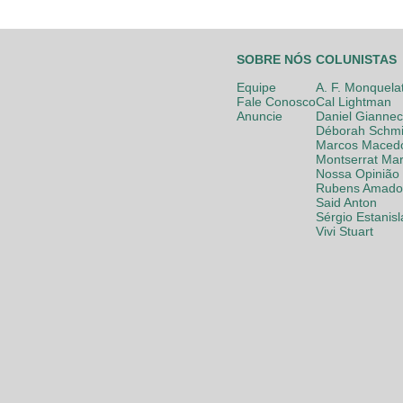
SOBRE NÓS
COLUNISTAS
Equipe
A. F. Monquela
Fale Conosco
Cal Lightman
Anuncie
Daniel Giannec
Déborah Schmi
Marcos Maced
Montserrat Mar
Nossa Opinião
Rubens Amador
Said Anton
Sérgio Estanis
Vivi Stuart