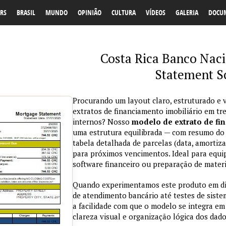
RS
BRASIL
MUNDO
OPINIÃO
CULTURA
VÍDEOS
GALERIA
DOCU
Costa Rica Banco Nac
Statement S
Procurando um layout claro, estruturado e v
extratos de financiamento imobiliário em t
internos? Nosso
modelo de extrato de fi
uma estrutura equilibrada — com resumo do c
tabela detalhada de parcelas (data, amortiza
para próximos vencimentos. Ideal para equi
software financeiro ou preparação de materia
Quando experimentamos este produto em dif
de atendimento bancário até testes de sist
a facilidade com que o modelo se integra em 
clareza visual e organização lógica dos dado