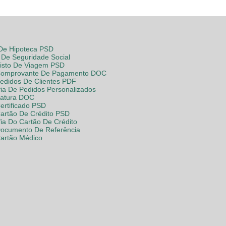
 De Hipoteca PSD
De Seguridade Social
Visto De Viagem PSD
Comprovante De Pagamento DOC
Pedidos De Clientes PDF
fia De Pedidos Personalizados
Fatura DOC
ertificado PSD
Cartão De Crédito PSD
fia Do Cartão De Crédito
Documento De Referência
Cartão Médico