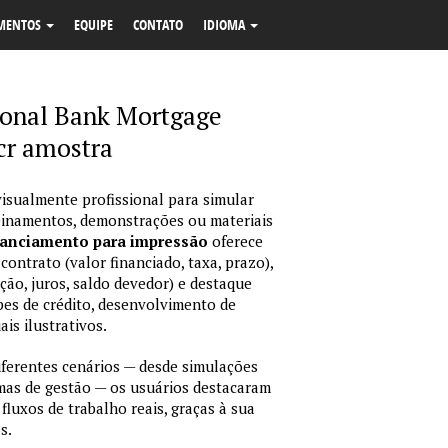
MENTOS
EQUIPE
CONTATO
IDIOMA
ional Bank Mortgage
cr amostra
isualmente profissional para simular
reinamentos, demonstrações ou materiais
nanciamento para impressão
oferece
ontrato (valor financiado, taxa, prazo),
ção, juros, saldo devedor) e destaque
pes de crédito, desenvolvimento de
is ilustrativos.
erentes cenários — desde simulações
emas de gestão — os usuários destacaram
fluxos de trabalho reais, graças à sua
s.