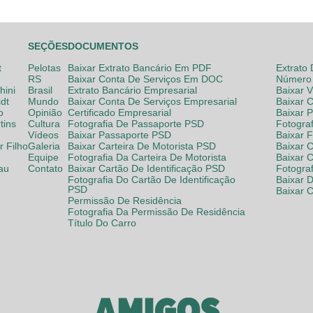
SEÇÕES
DOCUMENTOS
t
Pelotas
Baixar Extrato Bancário Em PDF
Extrato
RS
Baixar Conta De Serviços Em DOC
Número 
hini
Brasil
Extrato Bancário Empresarial
Baixar 
dt
Mundo
Baixar Conta De Serviços Empresarial
Baixar 
o
Opinião
Certificado Empresarial
Baixar 
tins
Cultura
Fotografia De Passaporte PSD
Fotogra
Vídeos
Baixar Passaporte PSD
Baixar 
 Filho
Galeria
Baixar Carteira De Motorista PSD
Baixar C
Equipe
Fotografia Da Carteira De Motorista
Baixar 
lau
Contato
Baixar Cartão De Identificação PSD
Fotogra
Fotografia Do Cartão De Identificação
Baixar 
PSD
Baixar 
Permissão De Residência
Fotografia Da Permissão De Residência
Título Do Carro