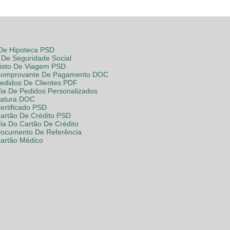
 De Hipoteca PSD
De Seguridade Social
Visto De Viagem PSD
Comprovante De Pagamento DOC
Pedidos De Clientes PDF
fia De Pedidos Personalizados
Fatura DOC
ertificado PSD
Cartão De Crédito PSD
fia Do Cartão De Crédito
Documento De Referência
Cartão Médico