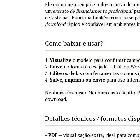
Ele economiza tempo e reduz a curva de ap
um
extrato de financiamento profissional
par
de sistemas. Funciona também como base p
download
rápido e confiável em ambientes i
Como baixar e usar?
1.
Visualize
o modelo para confirmar campo
2.
Baixe
no formato desejado — PDF ou Wor
3.
Edite
os dados com ferramentas comuns (M
4.
Salve, imprima ou envie
para uso intern
Nenhuma inscrição. Nenhum custo oculto. P
download.
Detalhes técnicos / formatos dis
•
PDF
— visualização exata, ideal para comp