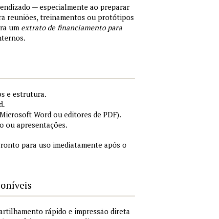
rendizado — especialmente ao preparar
a reuniões, treinamentos ou protótipos
ara um
extrato de financiamento para
nternos.
s e estrutura.
d.
icrosoft Word ou editores de PDF).
o ou apresentações.
ronto para uso imediatamente após o
poníveis
artilhamento rápido e impressão direta