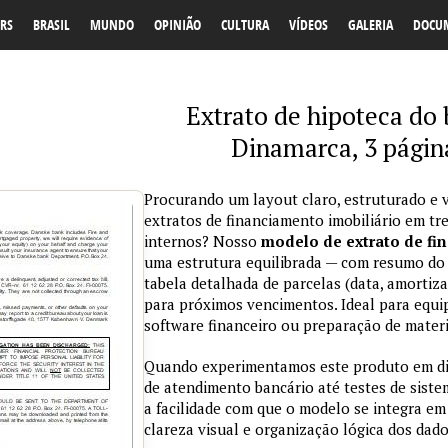
RS
BRASIL
MUNDO
OPINIÃO
CULTURA
VÍDEOS
GALERIA
DOCU
Extrato de hipoteca do
Dinamarca, 3 págin
Procurando um layout claro, estruturado e v
extratos de financiamento imobiliário em t
internos? Nosso
modelo de extrato de fi
uma estrutura equilibrada — com resumo do c
tabela detalhada de parcelas (data, amortiza
para próximos vencimentos. Ideal para equi
software financeiro ou preparação de materia
Quando experimentamos este produto em dif
de atendimento bancário até testes de sist
a facilidade com que o modelo se integra em 
clareza visual e organização lógica dos dado