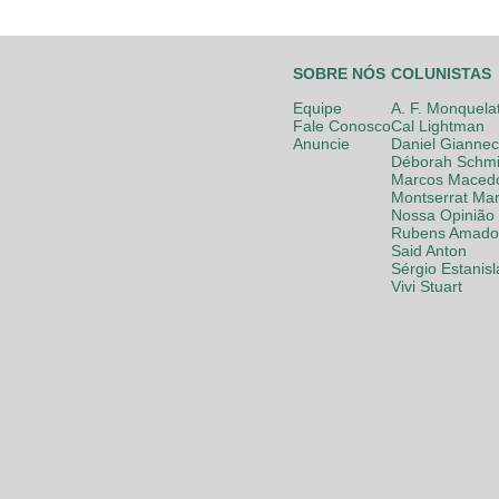
SOBRE NÓS
COLUNISTAS
Equipe
A. F. Monquela
Fale Conosco
Cal Lightman
Anuncie
Daniel Giannec
Déborah Schmi
Marcos Maced
Montserrat Mar
Nossa Opinião
Rubens Amador
Said Anton
Sérgio Estanis
Vivi Stuart