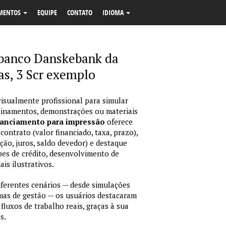
MENTOS
EQUIPE
CONTATO
IDIOMA
 banco Danskebank da
as, 3 Scr exemplo
isualmente profissional para simular
reinamentos, demonstrações ou materiais
nanciamento para impressão
oferece
ontrato (valor financiado, taxa, prazo),
ção, juros, saldo devedor) e destaque
pes de crédito, desenvolvimento de
is ilustrativos.
erentes cenários — desde simulações
emas de gestão — os usuários destacaram
fluxos de trabalho reais, graças à sua
s.