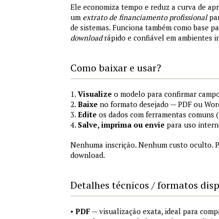
Ele economiza tempo e reduz a curva de ap
um
extrato de financiamento profissional
par
de sistemas. Funciona também como base p
download
rápido e confiável em ambientes i
Como baixar e usar?
1.
Visualize
o modelo para confirmar campo
2.
Baixe
no formato desejado — PDF ou Wor
3.
Edite
os dados com ferramentas comuns (M
4.
Salve, imprima ou envie
para uso intern
Nenhuma inscrição. Nenhum custo oculto. P
download.
Detalhes técnicos / formatos dis
•
PDF
— visualização exata, ideal para comp