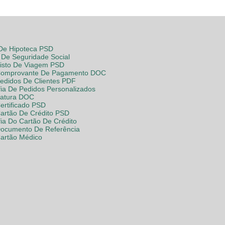
 De Hipoteca PSD
De Seguridade Social
Visto De Viagem PSD
Comprovante De Pagamento DOC
Pedidos De Clientes PDF
fia De Pedidos Personalizados
Fatura DOC
ertificado PSD
Cartão De Crédito PSD
fia Do Cartão De Crédito
Documento De Referência
Cartão Médico