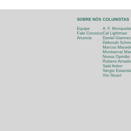
SOBRE NÓS
COLUNISTAS
Equipe
A. F. Monquela
Fale Conosco
Cal Lightman
Anuncie
Daniel Giannec
Déborah Schmi
Marcos Maced
Montserrat Mar
Nossa Opinião
Rubens Amador
Said Anton
Sérgio Estanis
Vivi Stuart