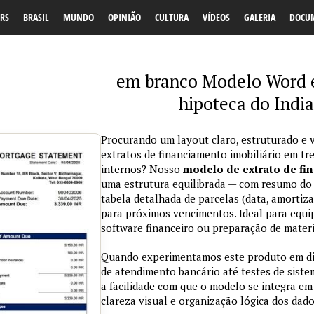
RS
BRASIL
MUNDO
OPINIÃO
CULTURA
VÍDEOS
GALERIA
DOCU
em branco Modelo Word e
hipoteca do Indi
Procurando um layout claro, estruturado e v
extratos de financiamento imobiliário em t
internos? Nosso
modelo de extrato de fi
uma estrutura equilibrada — com resumo do c
tabela detalhada de parcelas (data, amortiza
para próximos vencimentos. Ideal para equi
software financeiro ou preparação de materia
Quando experimentamos este produto em dif
de atendimento bancário até testes de sist
a facilidade com que o modelo se integra em 
clareza visual e organização lógica dos dado