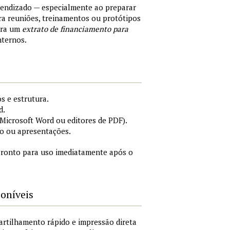
rendizado — especialmente ao preparar
a reuniões, treinamentos ou protótipos
ara um
extrato de financiamento para
nternos.
s e estrutura.
d.
icrosoft Word ou editores de PDF).
o ou apresentações.
ronto para uso imediatamente após o
poníveis
artilhamento rápido e impressão direta