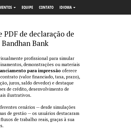
MENTOS
EQUIPE
CONTATO
IDIOMA
 PDF de declaração de
a Bandhan Bank
isualmente profissional para simular
reinamentos, demonstrações ou materiais
nanciamento para impressão
oferece
ontrato (valor financiado, taxa, prazo),
ção, juros, saldo devedor) e destaque
pes de crédito, desenvolvimento de
is ilustrativos.
erentes cenários — desde simulações
emas de gestão — os usuários destacaram
fluxos de trabalho reais, graças à sua
s.