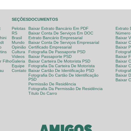
SEÇÕES
DOCUMENTOS
t
Pelotas
Baixar Extrato Bancário Em PDF
Extrato
RS
Baixar Conta De Serviços Em DOC
Número 
hini
Brasil
Extrato Bancário Empresarial
Baixar 
dt
Mundo
Baixar Conta De Serviços Empresarial
Baixar 
o
Opinião
Certificado Empresarial
Baixar 
tins
Cultura
Fotografia De Passaporte PSD
Fotogra
Vídeos
Baixar Passaporte PSD
Baixar 
 Filho
Galeria
Baixar Carteira De Motorista PSD
Baixar C
Equipe
Fotografia Da Carteira De Motorista
Baixar 
lau
Contato
Baixar Cartão De Identificação PSD
Fotogra
Fotografia Do Cartão De Identificação
Baixar 
PSD
Baixar 
Permissão De Residência
Fotografia Da Permissão De Residência
Título Do Carro