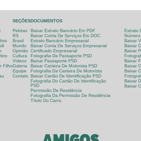
SEÇÕES
DOCUMENTOS
t
Pelotas
Baixar Extrato Bancário Em PDF
Extrato
RS
Baixar Conta De Serviços Em DOC
Número 
hini
Brasil
Extrato Bancário Empresarial
Baixar 
dt
Mundo
Baixar Conta De Serviços Empresarial
Baixar 
o
Opinião
Certificado Empresarial
Baixar 
tins
Cultura
Fotografia De Passaporte PSD
Fotogra
Vídeos
Baixar Passaporte PSD
Baixar 
 Filho
Galeria
Baixar Carteira De Motorista PSD
Baixar C
Equipe
Fotografia Da Carteira De Motorista
Baixar 
lau
Contato
Baixar Cartão De Identificação PSD
Fotogra
Fotografia Do Cartão De Identificação
Baixar 
PSD
Baixar 
Permissão De Residência
Fotografia Da Permissão De Residência
Título Do Carro