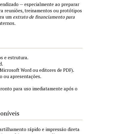
rendizado — especialmente ao preparar
a reuniões, treinamentos ou protótipos
ara um
extrato de financiamento para
nternos.
s e estrutura.
d.
icrosoft Word ou editores de PDF).
o ou apresentações.
ronto para uso imediatamente após o
poníveis
artilhamento rápido e impressão direta