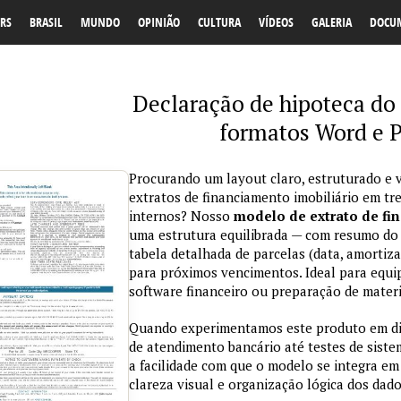
RS
BRASIL
MUNDO
OPINIÃO
CULTURA
VÍDEOS
GALERIA
DOCU
Declaração de hipoteca do
formatos Word e 
Procurando um layout claro, estruturado e v
extratos de financiamento imobiliário em t
internos? Nosso
modelo de extrato de fi
uma estrutura equilibrada — com resumo do c
tabela detalhada de parcelas (data, amortiza
para próximos vencimentos. Ideal para equi
software financeiro ou preparação de materia
Quando experimentamos este produto em dif
de atendimento bancário até testes de sist
a facilidade com que o modelo se integra em 
clareza visual e organização lógica dos dado