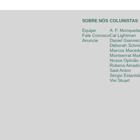
SOBRE NÓS
COLUNISTAS
Equipe
A. F. Monquela
Fale Conosco
Cal Lightman
Anuncie
Daniel Giannec
Déborah Schmi
Marcos Maced
Montserrat Mar
Nossa Opinião
Rubens Amador
Said Anton
Sérgio Estanis
Vivi Stuart