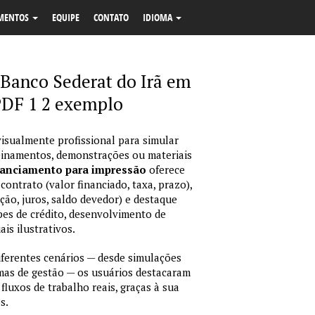
MENTOS
EQUIPE
CONTATO
IDIOMA
 Banco Sederat do Irã em
PDF 1 2 exemplo
isualmente profissional para simular
reinamentos, demonstrações ou materiais
nanciamento para impressão
oferece
ontrato (valor financiado, taxa, prazo),
ção, juros, saldo devedor) e destaque
pes de crédito, desenvolvimento de
is ilustrativos.
erentes cenários — desde simulações
emas de gestão — os usuários destacaram
fluxos de trabalho reais, graças à sua
s.