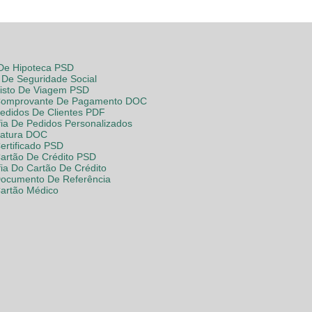
 De Hipoteca PSD
De Seguridade Social
Visto De Viagem PSD
Comprovante De Pagamento DOC
Pedidos De Clientes PDF
fia De Pedidos Personalizados
Fatura DOC
ertificado PSD
Cartão De Crédito PSD
fia Do Cartão De Crédito
Documento De Referência
Cartão Médico