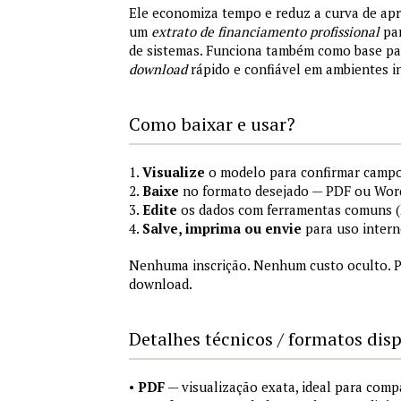
Ele economiza tempo e reduz a curva de ap
um
extrato de financiamento profissional
par
de sistemas. Funciona também como base p
download
rápido e confiável em ambientes i
Como baixar e usar?
1.
Visualize
o modelo para confirmar campo
2.
Baixe
no formato desejado — PDF ou Wor
3.
Edite
os dados com ferramentas comuns (M
4.
Salve, imprima ou envie
para uso intern
Nenhuma inscrição. Nenhum custo oculto. P
download.
Detalhes técnicos / formatos dis
•
PDF
— visualização exata, ideal para comp