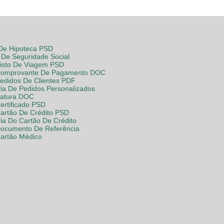
 De Hipoteca PSD
De Seguridade Social
Visto De Viagem PSD
Comprovante De Pagamento DOC
Pedidos De Clientes PDF
fia De Pedidos Personalizados
Fatura DOC
ertificado PSD
Cartão De Crédito PSD
fia Do Cartão De Crédito
Documento De Referência
Cartão Médico