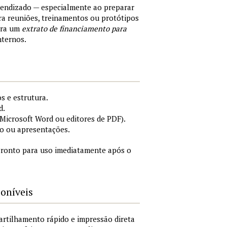
rendizado — especialmente ao preparar
a reuniões, treinamentos ou protótipos
ara um
extrato de financiamento para
nternos.
s e estrutura.
d.
icrosoft Word ou editores de PDF).
o ou apresentações.
ronto para uso imediatamente após o
poníveis
artilhamento rápido e impressão direta