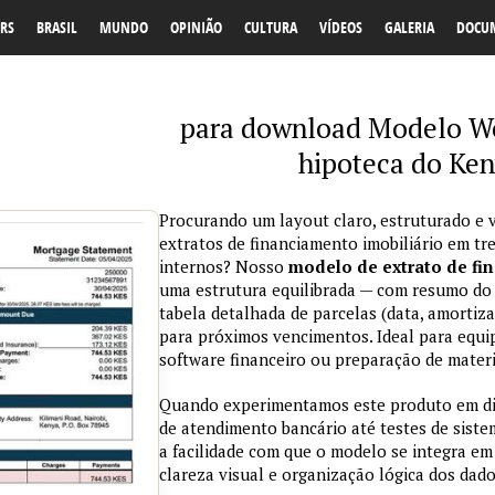
RS
BRASIL
MUNDO
OPINIÃO
CULTURA
VÍDEOS
GALERIA
DOCU
para download Modelo Wo
hipoteca do Ken
Procurando um layout claro, estruturado e v
extratos de financiamento imobiliário em t
internos? Nosso
modelo de extrato de fi
uma estrutura equilibrada — com resumo do c
tabela detalhada de parcelas (data, amortiza
para próximos vencimentos. Ideal para equi
software financeiro ou preparação de materia
Quando experimentamos este produto em dif
de atendimento bancário até testes de sist
a facilidade com que o modelo se integra em 
clareza visual e organização lógica dos dado