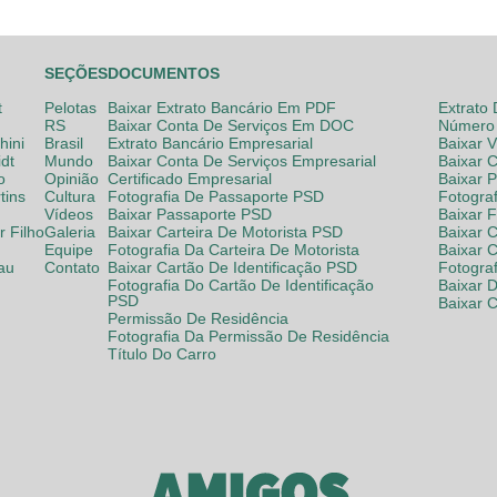
SEÇÕES
DOCUMENTOS
t
Pelotas
Baixar Extrato Bancário Em PDF
Extrato
RS
Baixar Conta De Serviços Em DOC
Número 
hini
Brasil
Extrato Bancário Empresarial
Baixar 
dt
Mundo
Baixar Conta De Serviços Empresarial
Baixar 
o
Opinião
Certificado Empresarial
Baixar 
tins
Cultura
Fotografia De Passaporte PSD
Fotogra
Vídeos
Baixar Passaporte PSD
Baixar 
 Filho
Galeria
Baixar Carteira De Motorista PSD
Baixar C
Equipe
Fotografia Da Carteira De Motorista
Baixar 
lau
Contato
Baixar Cartão De Identificação PSD
Fotogra
Fotografia Do Cartão De Identificação
Baixar 
PSD
Baixar 
Permissão De Residência
Fotografia Da Permissão De Residência
Título Do Carro