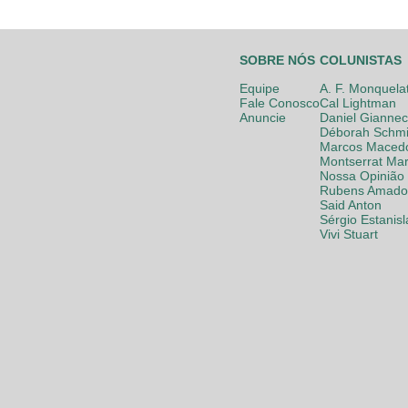
SOBRE NÓS
COLUNISTAS
Equipe
A. F. Monquela
Fale Conosco
Cal Lightman
Anuncie
Daniel Giannec
Déborah Schmi
Marcos Maced
Montserrat Mar
Nossa Opinião
Rubens Amador
Said Anton
Sérgio Estanis
Vivi Stuart