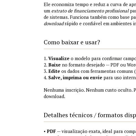
Ele economiza tempo e reduz a curva de ap
um
extrato de financiamento profissional
par
de sistemas. Funciona também como base p
download
rápido e confiável em ambientes i
Como baixar e usar?
1.
Visualize
o modelo para confirmar campo
2.
Baixe
no formato desejado — PDF ou Wor
3.
Edite
os dados com ferramentas comuns (M
4.
Salve, imprima ou envie
para uso intern
Nenhuma inscrição. Nenhum custo oculto. P
download.
Detalhes técnicos / formatos dis
•
PDF
— visualização exata, ideal para comp