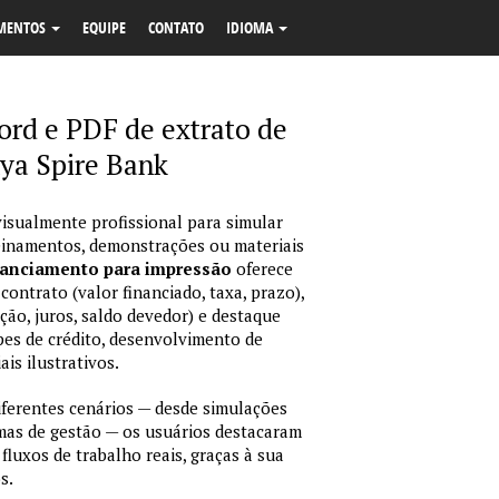
MENTOS
EQUIPE
CONTATO
IDIOMA
rd e PDF de extrato de
ya Spire Bank
isualmente profissional para simular
reinamentos, demonstrações ou materiais
nanciamento para impressão
oferece
ontrato (valor financiado, taxa, prazo),
ção, juros, saldo devedor) e destaque
pes de crédito, desenvolvimento de
is ilustrativos.
erentes cenários — desde simulações
emas de gestão — os usuários destacaram
fluxos de trabalho reais, graças à sua
s.