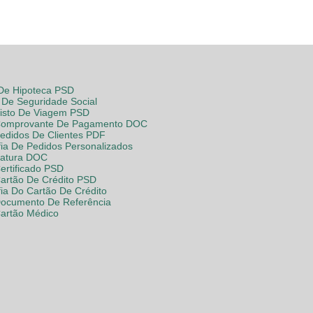
 De Hipoteca PSD
De Seguridade Social
Visto De Viagem PSD
Comprovante De Pagamento DOC
Pedidos De Clientes PDF
fia De Pedidos Personalizados
Fatura DOC
ertificado PSD
Cartão De Crédito PSD
fia Do Cartão De Crédito
Documento De Referência
Cartão Médico