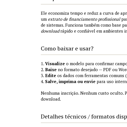
Ele economiza tempo e reduz a curva de ap
um
extrato de financiamento profissional
par
de sistemas. Funciona também como base p
download
rápido e confiável em ambientes i
Como baixar e usar?
1.
Visualize
o modelo para confirmar campo
2.
Baixe
no formato desejado — PDF ou Wor
3.
Edite
os dados com ferramentas comuns (M
4.
Salve, imprima ou envie
para uso intern
Nenhuma inscrição. Nenhum custo oculto. P
download.
Detalhes técnicos / formatos dis