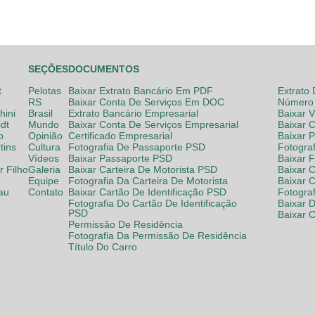
SEÇÕES
DOCUMENTOS
t
Pelotas
Baixar Extrato Bancário Em PDF
Extrato
RS
Baixar Conta De Serviços Em DOC
Número 
hini
Brasil
Extrato Bancário Empresarial
Baixar 
dt
Mundo
Baixar Conta De Serviços Empresarial
Baixar 
o
Opinião
Certificado Empresarial
Baixar 
tins
Cultura
Fotografia De Passaporte PSD
Fotogra
Vídeos
Baixar Passaporte PSD
Baixar 
 Filho
Galeria
Baixar Carteira De Motorista PSD
Baixar C
Equipe
Fotografia Da Carteira De Motorista
Baixar 
lau
Contato
Baixar Cartão De Identificação PSD
Fotogra
Fotografia Do Cartão De Identificação
Baixar 
PSD
Baixar 
Permissão De Residência
Fotografia Da Permissão De Residência
Título Do Carro