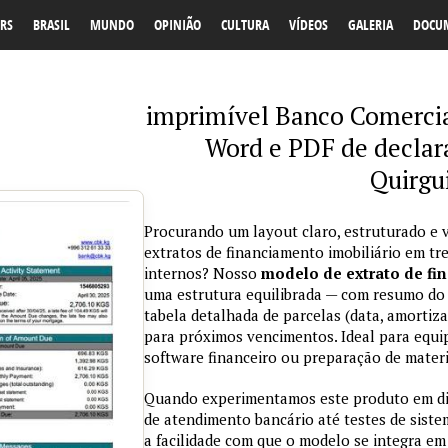
RS
BRASIL
MUNDO
OPINIÃO
CULTURA
VÍDEOS
GALERIA
DOCU
imprimível Banco Comercia
Word e PDF de declar
Quirgu
Procurando um layout claro, estruturado e v
extratos de financiamento imobiliário em t
internos? Nosso
modelo de extrato de fi
uma estrutura equilibrada — com resumo do c
tabela detalhada de parcelas (data, amortiza
para próximos vencimentos. Ideal para equi
software financeiro ou preparação de materia
Quando experimentamos este produto em dif
de atendimento bancário até testes de sist
a facilidade com que o modelo se integra em 