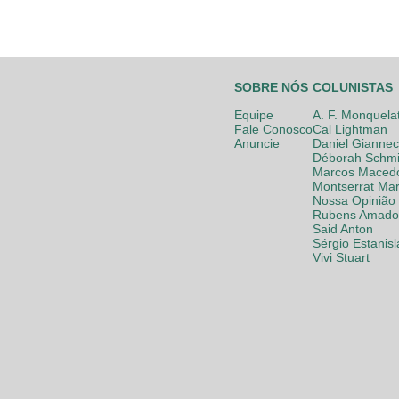
SOBRE NÓS
COLUNISTAS
Equipe
A. F. Monquela
Fale Conosco
Cal Lightman
Anuncie
Daniel Giannec
Déborah Schmi
Marcos Maced
Montserrat Mar
Nossa Opinião
Rubens Amador
Said Anton
Sérgio Estanis
Vivi Stuart