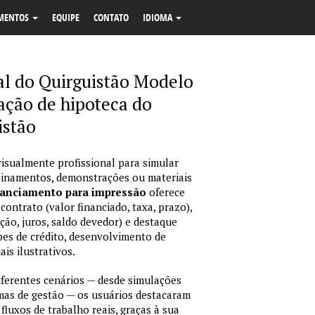
MENTOS
EQUIPE
CONTATO
IDIOMA
l do Quirguistão Modelo
ação de hipoteca do
istão
isualmente profissional para simular
reinamentos, demonstrações ou materiais
nanciamento para impressão
oferece
ontrato (valor financiado, taxa, prazo),
ção, juros, saldo devedor) e destaque
pes de crédito, desenvolvimento de
is ilustrativos.
erentes cenários — desde simulações
emas de gestão — os usuários destacaram
fluxos de trabalho reais, graças à sua