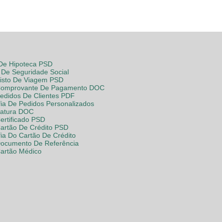
 De Hipoteca PSD
De Seguridade Social
Visto De Viagem PSD
Comprovante De Pagamento DOC
Pedidos De Clientes PDF
fia De Pedidos Personalizados
Fatura DOC
ertificado PSD
Cartão De Crédito PSD
fia Do Cartão De Crédito
Documento De Referência
Cartão Médico