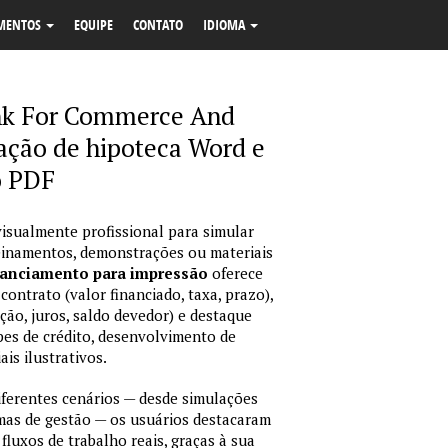
MENTOS
EQUIPE
CONTATO
IDIOMA
ank For Commerce And
ação de hipoteca Word e
 PDF
isualmente profissional para simular
reinamentos, demonstrações ou materiais
nanciamento para impressão
oferece
ontrato (valor financiado, taxa, prazo),
ção, juros, saldo devedor) e destaque
pes de crédito, desenvolvimento de
is ilustrativos.
erentes cenários — desde simulações
emas de gestão — os usuários destacaram
fluxos de trabalho reais, graças à sua