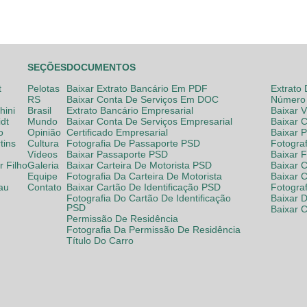
SEÇÕES
DOCUMENTOS
t
Pelotas
Baixar Extrato Bancário Em PDF
Extrato
RS
Baixar Conta De Serviços Em DOC
Número 
hini
Brasil
Extrato Bancário Empresarial
Baixar 
dt
Mundo
Baixar Conta De Serviços Empresarial
Baixar 
o
Opinião
Certificado Empresarial
Baixar 
tins
Cultura
Fotografia De Passaporte PSD
Fotogra
Vídeos
Baixar Passaporte PSD
Baixar 
 Filho
Galeria
Baixar Carteira De Motorista PSD
Baixar C
Equipe
Fotografia Da Carteira De Motorista
Baixar 
lau
Contato
Baixar Cartão De Identificação PSD
Fotogra
Fotografia Do Cartão De Identificação
Baixar 
PSD
Baixar 
Permissão De Residência
Fotografia Da Permissão De Residência
Título Do Carro