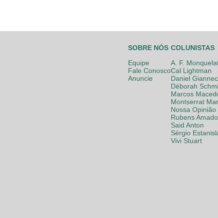
SOBRE NÓS
COLUNISTAS
Equipe
A. F. Monquela
Fale Conosco
Cal Lightman
Anuncie
Daniel Giannec
Déborah Schmi
Marcos Maced
Montserrat Mar
Nossa Opinião
Rubens Amador
Said Anton
Sérgio Estanis
Vivi Stuart