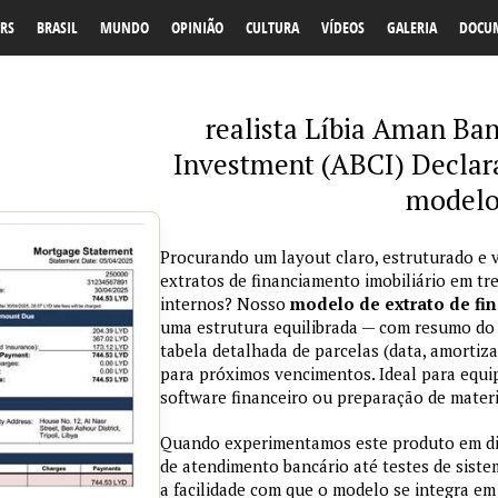
RS
BRASIL
MUNDO
OPINIÃO
CULTURA
VÍDEOS
GALERIA
DOCU
realista Líbia Aman B
Investment (ABCI) Declar
modelo
Procurando um layout claro, estruturado e v
extratos de financiamento imobiliário em t
internos? Nosso
modelo de extrato de fi
uma estrutura equilibrada — com resumo do c
tabela detalhada de parcelas (data, amortiza
para próximos vencimentos. Ideal para equi
software financeiro ou preparação de materia
Quando experimentamos este produto em dif
de atendimento bancário até testes de sist
a facilidade com que o modelo se integra em 