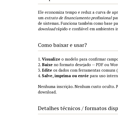
Ele economiza tempo e reduz a curva de ap
um
extrato de financiamento profissional
par
de sistemas. Funciona também como base p
download
rápido e confiável em ambientes i
Como baixar e usar?
1.
Visualize
o modelo para confirmar campo
2.
Baixe
no formato desejado — PDF ou Wor
3.
Edite
os dados com ferramentas comuns (M
4.
Salve, imprima ou envie
para uso intern
Nenhuma inscrição. Nenhum custo oculto. P
download.
Detalhes técnicos / formatos dis