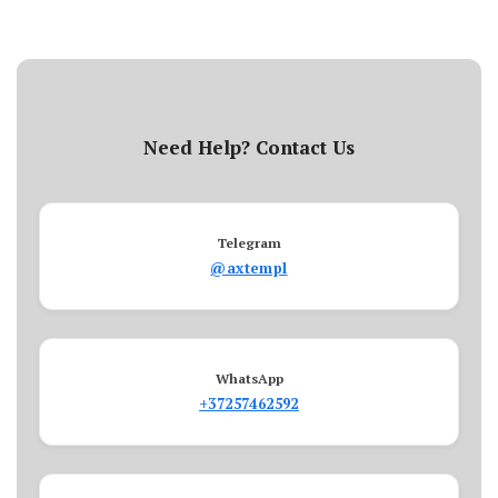
Need Help? Contact Us
Telegram
@axtempl
WhatsApp
+37257462592