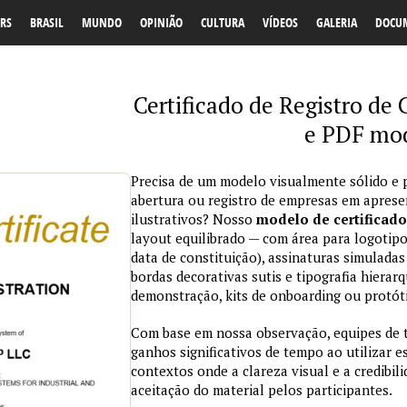
RS
BRASIL
MUNDO
OPINIÃO
CULTURA
VÍDEOS
GALERIA
DOCU
Certificado de Registro d
e PDF mod
Precisa de um modelo visualmente sólido e p
abertura ou registro de empresas em aprese
ilustrativos? Nosso
modelo de certificado
layout equilibrado — com área para logotipo
data de constituição), assinaturas simulada
bordas decorativas sutis e tipografia hierar
demonstração, kits de onboarding ou protót
Com base em nossa observação, equipes de 
ganhos significativos de tempo ao utilizar
contextos onde a clareza visual e a credibi
aceitação do material pelos participantes.