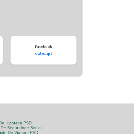
Facebook
oxtempl
 De Hipoteca PSD
De Seguridade Social
Visto De Viagem PSD