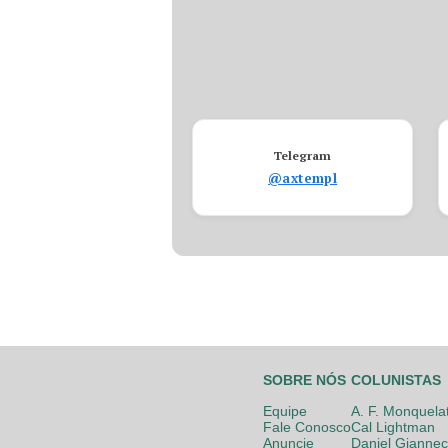
Telegram
@axtempl
SOBRE NÓS
COLUNISTAS
Equipe
A. F. Monquela
Fale Conosco
Cal Lightman
Anuncie
Daniel Giannec