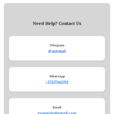
Need Help? Contact Us
Telegram
@axtempl
WhatsApp
+37257462592
Email
gotemply@gmail.com