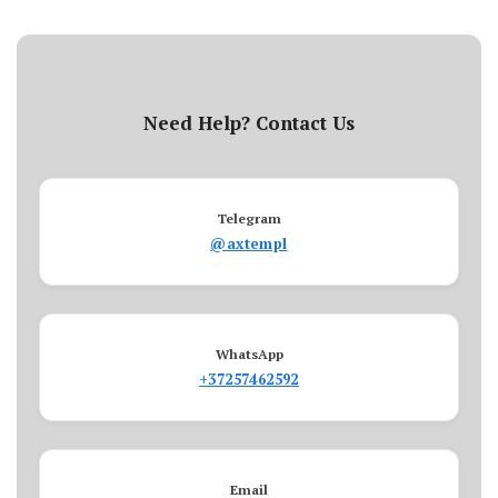
Need Help? Contact Us
Telegram
@axtempl
WhatsApp
+37257462592
Email