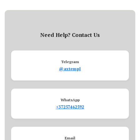
Need Help? Contact Us
Telegram
@axtempl
WhatsApp
+37257462592
Email