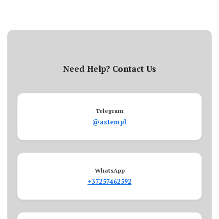
Need Help? Contact Us
Telegram
@axtempl
WhatsApp
+37257462592