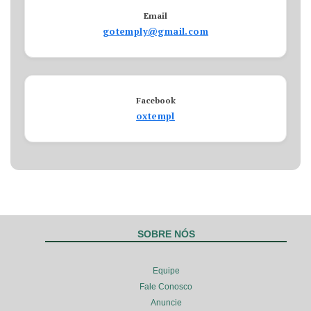
Email
gotemply@gmail.com
Facebook
oxtempl
SOBRE NÓS
Equipe
Fale Conosco
Anuncie