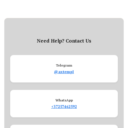
Need Help? Contact Us
Telegram
@axtempl
WhatsApp
+37257462592