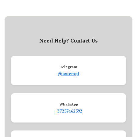
Need Help? Contact Us
Telegram
@axtempl
WhatsApp
+37257462592