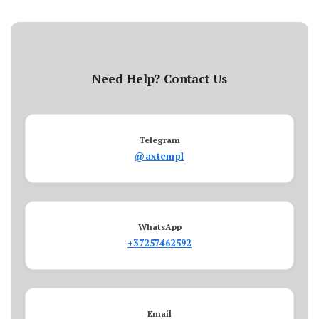
Need Help? Contact Us
Telegram
@axtempl
WhatsApp
+37257462592
Email