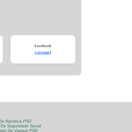
Facebook
oxtempl
 De Hipoteca PSD
De Seguridade Social
Visto De Viagem PSD