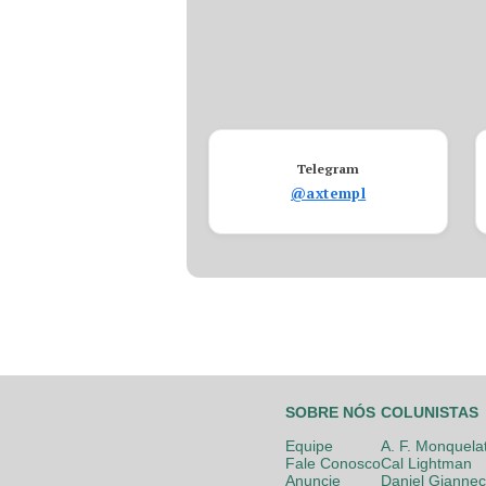
Telegram
@axtempl
SOBRE NÓS
COLUNISTAS
Equipe
A. F. Monquela
Fale Conosco
Cal Lightman
Anuncie
Daniel Giannec