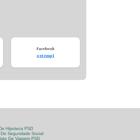
Facebook
oxtempl
 De Hipoteca PSD
De Seguridade Social
Visto De Viagem PSD