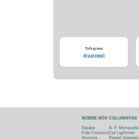
Telegram
@axtempl
SOBRE NÓS
COLUNISTAS
Equipe
A. F. Monquela
Fale Conosco
Cal Lightman
Anuncie
Daniel Giannec