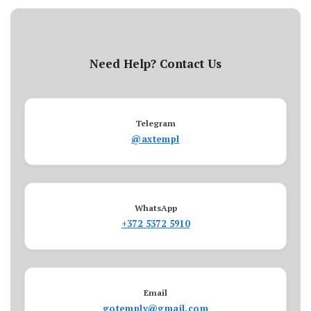
Need Help? Contact Us
Telegram
@axtempl
WhatsApp
+372 5372 5910
Email
gotemply@gmail.com