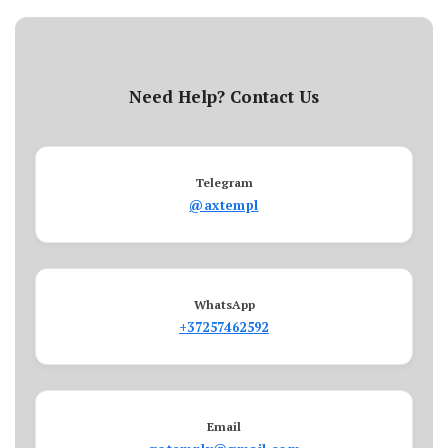
Need Help? Contact Us
Telegram
@axtempl
WhatsApp
+37257462592
Email