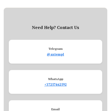
Need Help? Contact Us
Telegram
@axtempl
WhatsApp
+37257462592
Email