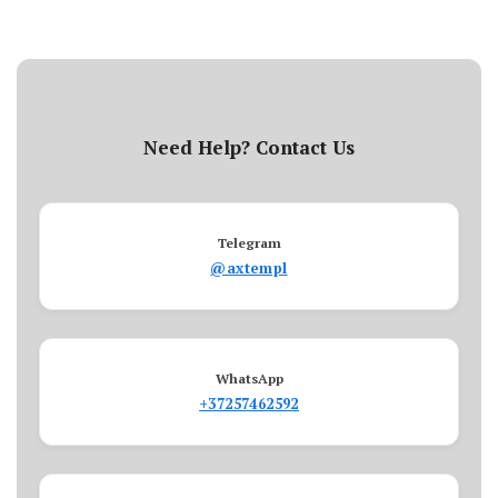
Need Help? Contact Us
Telegram
@axtempl
WhatsApp
+37257462592