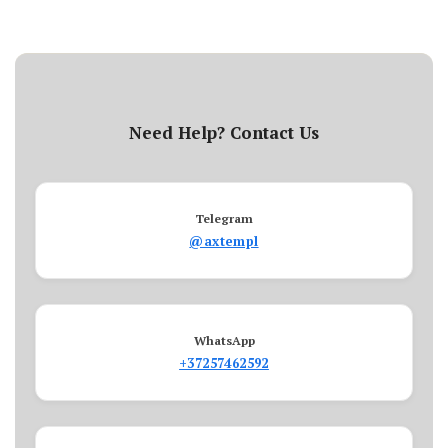
Need Help? Contact Us
Telegram
@axtempl
WhatsApp
+37257462592