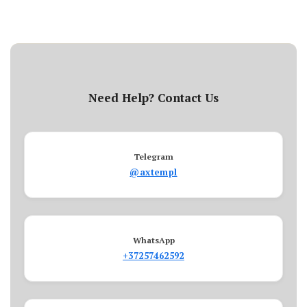
Need Help? Contact Us
Telegram
@axtempl
WhatsApp
+37257462592