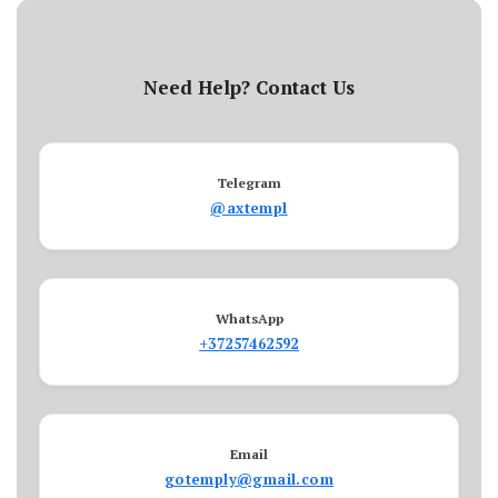
Need Help? Contact Us
Telegram
@axtempl
WhatsApp
+37257462592
Email
gotemply@gmail.com