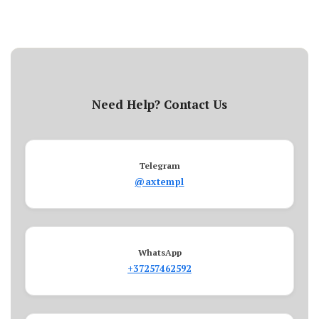
Need Help? Contact Us
Telegram
@axtempl
WhatsApp
+37257462592