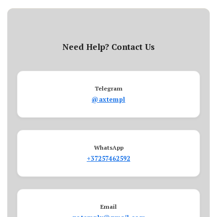
Need Help? Contact Us
Telegram
@axtempl
WhatsApp
+37257462592
Email